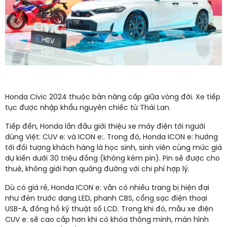
Honda Civic 2024 thuộc bản nâng cấp giữa vòng đời. Xe tiếp
tục được nhập khẩu nguyên chiếc từ Thái Lan.
Tiếp đến, Honda lần đầu giới thiệu xe máy điện tới người
dùng Việt: CUV e: và ICON e:. Trong đó, Honda ICON e: hướng
tới đối tượng khách hàng là học sinh, sinh viên cùng mức giá
dự kiến dưới 30 triệu đồng (không kèm pin). Pin sẽ được cho
thuê, không giới hạn quãng đường với chi phí hợp lý.
Dù có giá rẻ, Honda ICON e: vẫn có nhiều trang bị hiện đại
như đèn trước dạng LED, phanh CBS, cổng sạc điện thoại
USB-A, đồng hồ kỹ thuật số LCD. Trong khi đó, mẫu xe điện
CUV e: sẽ cao cấp hơn khi có khóa thông minh, màn hình