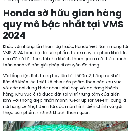
“Gear up for Green, Tăng tốc mở lối tương lai xanh”.
Honda sở hữu gian hàng
quy mô bậc nhất tại VMS
2024
Khác với những lần tham dự trước, Honda Việt Nam mang tới
VMS 2024 toàn bộ dải sản phẩm từ xe máy, xe phân khối lớn
cho đến ô tô, đem tới cho khách tham quan một bức tranh
toàn cảnh về các giải pháp di chuyển đa dạng.
Với tổng diện tích trưng bày lên tới 1.500m2, hãng xe Nhật
Bản đã khéo léo thiết kế chia sản phẩm theo các khu vực
với các nội dung khác nhau, phù hợp với đa dạng khách
hàng. Khu vực ô tô được đặt tại vị trí trung tâm của triển
lãm, với thông điệp nhấn mạnh “Gear up for Green”, cũng là
nơi hãng xe Nhật đem tới các màn trình diễn chính và giới
thiệu sản phẩm mới với khách tham quan.