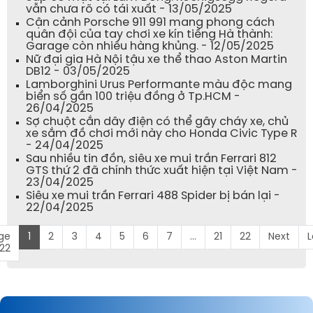
vẫn chưa rõ có tái xuất - 13/05/2025
Cận cảnh Porsche 911 991 mang phong cách
quân đội của tay chơi xe kín tiếng Hà thành:
Garage còn nhiều hàng khủng. - 12/05/2025
Nữ đại gia Hà Nội tậu xe thể thao Aston Martin
DB12 - 03/05/2025
Lamborghini Urus Performante màu độc mang
biển số gần 100 triệu đồng ở Tp.HCM -
26/04/2025
Sợ chuột cắn dây điện có thể gây cháy xe, chủ
xe sắm đồ chơi mới này cho Honda Civic Type R
- 24/04/2025
Sau nhiều tin đồn, siêu xe mui trần Ferrari 812
GTS thứ 2 đã chính thức xuất hiện tại Việt Nam -
23/04/2025
Siêu xe mui trần Ferrari 488 Spider bị bán lại -
22/04/2025
ge
1
2
3
4
5
6
7
...
21
22
Next
L
 22