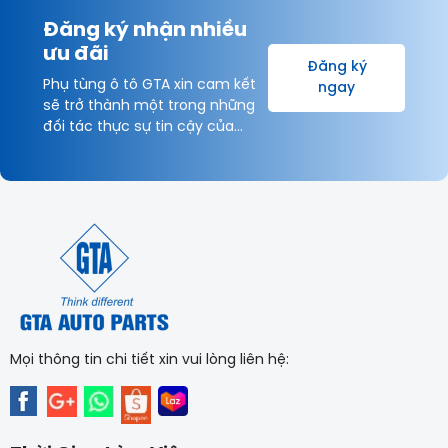
Đăng ký nhận nhiều
ưu đãi
Đăng ký
Phụ tùng ô tô GTA xin cam kết
ngay
sẽ trở thành một trong những
đối tác thực sự tin cậy của
Khách hàng và được hợp tác
lâu dài với Quý Khách hàng vì
sự thịnh vượng chung!
Mọi thông tin chi tiết xin vui lòng liên hệ: