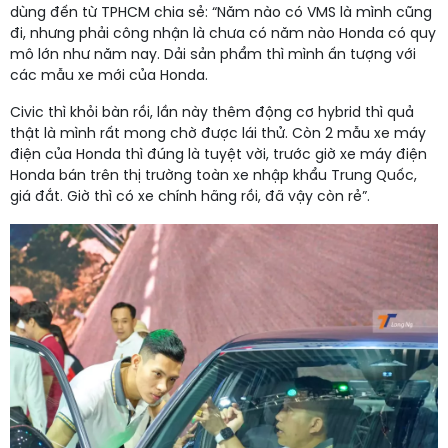
dùng đến từ TPHCM chia sẻ: “Năm nào có VMS là mình cũng
đi, nhưng phải công nhận là chưa có năm nào Honda có quy
mô lớn như năm nay. Dải sản phẩm thì mình ấn tượng với
các mẫu xe mới của Honda.
Civic thì khỏi bàn rồi, lần này thêm động cơ hybrid thì quả
thật là mình rất mong chờ được lái thử. Còn 2 mẫu xe máy
điện của Honda thì đúng là tuyệt vời, trước giờ xe máy điện
Honda bán trên thị trường toàn xe nhập khẩu Trung Quốc,
giá đắt. Giờ thì có xe chính hãng rồi, đã vậy còn rẻ”.