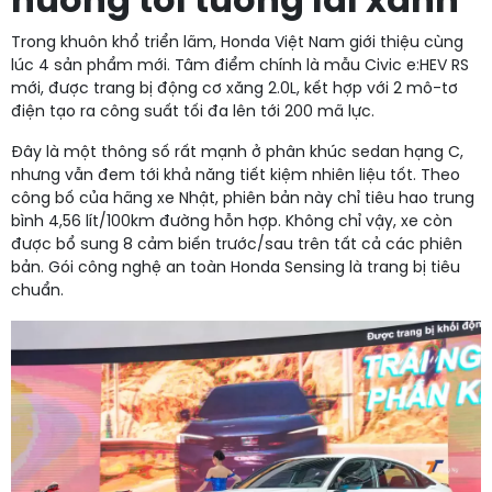
hướng tới tương lai xanh
Trong khuôn khổ triển lãm, Honda Việt Nam giới thiệu cùng
lúc 4 sản phẩm mới. Tâm điểm chính là mẫu Civic e:HEV RS
mới, được trang bị động cơ xăng 2.0L, kết hợp với 2 mô-tơ
điện tạo ra công suất tối đa lên tới 200 mã lực.
Đây là một thông số rất mạnh ở phân khúc sedan hạng C,
nhưng vẫn đem tới khả năng tiết kiệm nhiên liệu tốt. Theo
công bố của hãng xe Nhật, phiên bản này chỉ tiêu hao trung
bình 4,56 lít/100km đường hỗn hợp. Không chỉ vậy, xe còn
được bổ sung 8 cảm biến trước/sau trên tất cả các phiên
bản. Gói công nghệ an toàn Honda Sensing là trang bị tiêu
chuẩn.