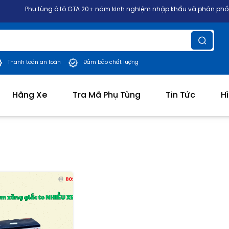
Phụ tùng ô tô GTA 20+ năm kinh nghiệm nhập khẩu và phân phối phụ tù
Thanh toán an toàn
Đảm bảo chất lượng
Hãng Xe
Tra Mã Phụ Tùng
Tin Tức
H