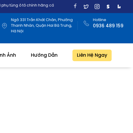
ng ô tô chính hãng các dòng xe Nhật, Mỹ, Đức, Hàn Quốc
Ngõ 331 Trần Khát Chân, Phường
Hotline
Thanh Nhàn, Quận Hai Bà Trưng,
0936 489 159
Hà Nội
ình Ảnh
Hướng Dẫn
Liên Hệ Ngay