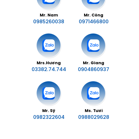
TYC
Mr. Nam
Mr. Công
FAG
0985260038
0971466800
MOAY Ơ FAG
VÒNG BI FAG
TCL
NƯỚC LÀM MÁT TCL
Mrs.Hương
Mr. Giang
03382.74.744
0904860937
DẦU PHANH DOT4 TCL
DẦU PHANH DOT3 TCL
MANDO
DẦU SP4 MANDO
Mr. Sỹ
Ms. Tươi
DẦU SP3 MANDO
0982322604
0988029628
MÁ PHANH HIQ