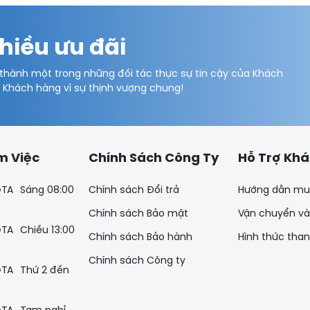
hiều ưu đãi
 thành một trong những đối tác thực sự tin cậy của Khách
ý Khách hàng vì sự thịnh vượng chung!
m Việc
Chính Sách Công Ty
Hỗ Trợ Kh
Sáng 08:00
Chính sách Đổi trả
Hướng dẫn mu
Chính sách Bảo mật
Vận chuyển và
Chiều 13:00
Chính sách Bảo hành
Hình thức tha
Chính sách Công ty
Thứ 2 đến