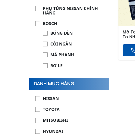
PHỤ TÙNG NISSAN CHÍNH
HÃNG
BOSCH
BÓNG ĐÈN
Mô T
To NH
CÒI NGÂN
MÁ PHANH
RƠ LE
CHỔI GẠT MƯA
DANH MỤC HÃNG
CÒI SÊN
LỌC NHỚT
NISSAN
MÔ BIN
TOYOTA
MÔ TƠ BƠM XĂNG
MITSUBISHI
THƯỚC LÁI
HYUNDAI