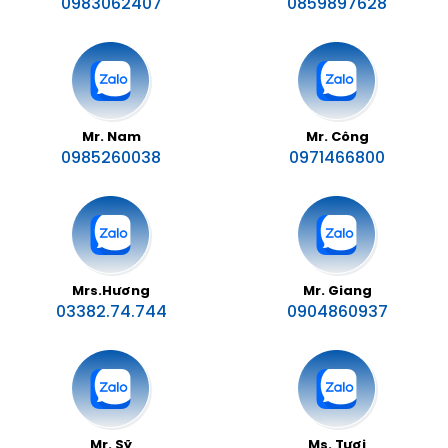
0983062407
0859897628
Mr. Nam
Mr. Công
0985260038
0971466800
Mrs.Hương
Mr. Giang
03382.74.744
0904860937
Mr. Sỹ
Ms. Tươi