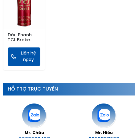
Dầu Phanh
TCL Brake
Fluid Dot3
1LX20
Liên hệ
ngay
HỖ TRỢ TRỰC TUYẾN
Mr. Châu
Mr. Hiếu