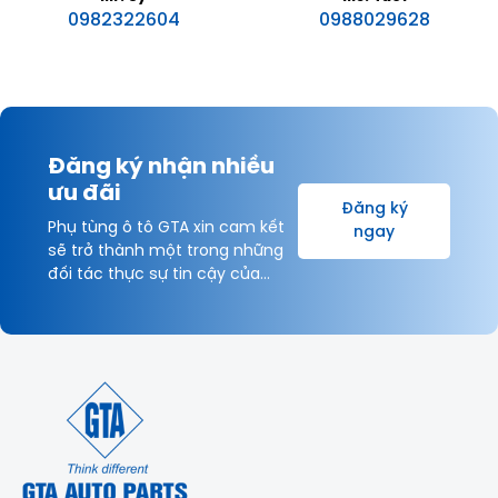
0982322604
0988029628
Đăng ký nhận nhiều
ưu đãi
Đăng ký
Phụ tùng ô tô GTA xin cam kết
ngay
sẽ trở thành một trong những
đối tác thực sự tin cậy của
Khách hàng và được hợp tác
lâu dài với Quý Khách hàng vì
sự thịnh vượng chung!