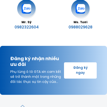
Mr. Sỹ
Ms. Tươi
0982322604
0988029628
Đăng ký nhận nhiều
ưu đãi
Đăng ký
Phụ tùng ô tô GTA xin cam kết
ngay
sẽ trở thành một trong những
đối tác thực sự tin cậy của
Khách hàng và được hợp tác
lâu dài với Quý Khách hàng vì
sự thịnh vượng chung!