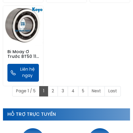
Sportage 06-
16, Santafe
Gold 00-06
Bi Moay Ơ
Trước BT50 11-
15, Ranger 11-
15, Everest 03-
Liên hệ
09, Có Vành
Từ ABS
ngay
Page 1 / 5
1
2
3
4
5
Next
Last
HỖ TRỢ TRỰC TUYẾN