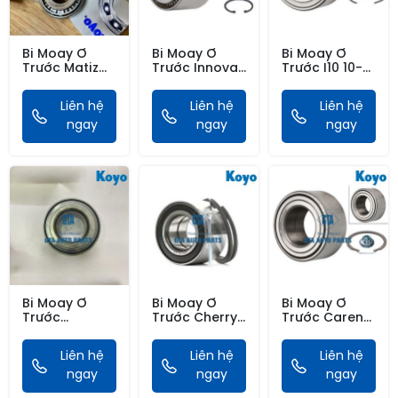
Bi Moay Ơ
Bi Moay Ơ
Bi Moay Ơ
Trước Matiz
Trước Innova
Trước I10 10-
99-07
03-16, Hilux
20, I20 12-18,
04-21
Morning 03-11,
Liên hệ
Liên hệ
Liên hệ
Rio 06-20,
ngay
ngay
Accent 99-20,
ngay
Getz, Soluto
19-
Bi Moay Ơ
Bi Moay Ơ
Bi Moay Ơ
Trước
Trước Cherry
Trước Carens
Ecosport 12-
QQ, Aveo 11-
06-16, Creta,
18, Fiesta, Có
18, Spark 10-
Sonata,
Liên hệ
Liên hệ
Liên hệ
Vành Từ ABS
Tucson 04-15,
ngay
ngay
Optima 10-16,
ngay
Rondo 06-17,