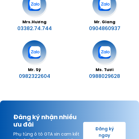
Mrs.Hương
Mr. Giang
03382.74.744
0904860937
Mr. Sỹ
Ms. Tươi
0982322604
0988029628
Đăng ký nhận nhiều
ưu đãi
Đăng ký
Phụ tùng ô tô GTA xin cam kết
ngay