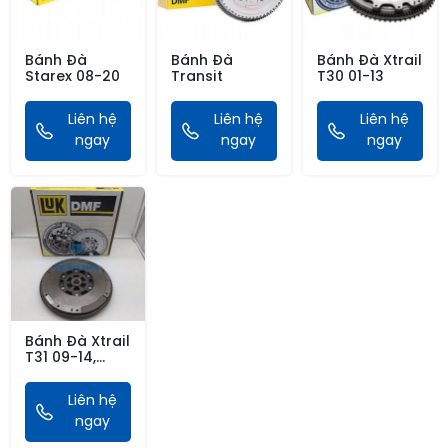
Bánh Đà
Bánh Đà
Bánh Đà Xtrail
Starex 08-20
Transit
T30 01-13
Liên hệ
Liên hệ
Liên hệ
ngay
ngay
ngay
Bánh Đà Xtrail
T31 09-14,
Qashqai J10
08-12, Rouge,
Liên hệ
Koleos 12
ngay