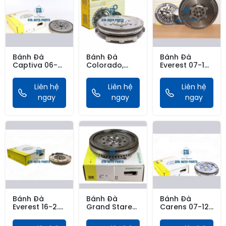
Bánh Đà
Bánh Đà
Bánh Đà
Captiva 06-
Colorado,
Everest 07-14,
09
Trailblazer 17-
Ranger 06-12,
BT50 06-15,
Liên hệ
Liên hệ
Liên hệ
ngay
ngay
ngay
Bánh Đà
Bánh Đà
Bánh Đà
Everest 16-2.2,
Grand Starex
Carens 07-12,
Ranger 12-21
2.5 07-13,
SanGold
2.2, 3.2, BT50
Sorento 06-