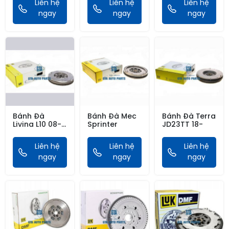
Liên hệ
Liên hệ
Liên hệ
08
ngay
ngay
ngay
Bánh Đà
Bánh Đà Mec
Bánh Đà Terra
Livina L10 08-
Sprinter
JD23TT 18-
13, TIidaC11
06-12
Liên hệ
Liên hệ
Liên hệ
ngay
ngay
ngay