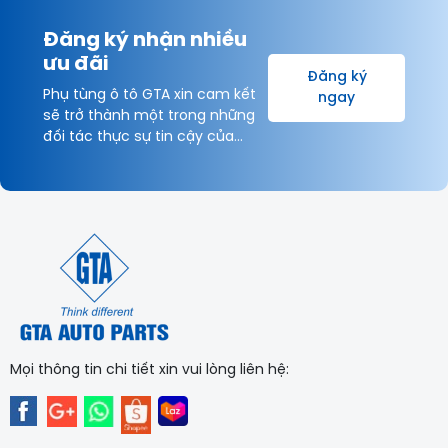
Đăng ký nhận nhiều
ưu đãi
Đăng ký
Phụ tùng ô tô GTA xin cam kết
ngay
sẽ trở thành một trong những
đối tác thực sự tin cậy của
Khách hàng và được hợp tác
lâu dài với Quý Khách hàng vì
sự thịnh vượng chung!
Mọi thông tin chi tiết xin vui lòng liên hệ: