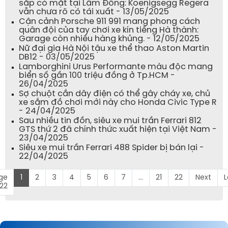
sắp có mặt tại Lâm Đồng: Koenigsegg Regera
vẫn chưa rõ có tái xuất - 13/05/2025
Cận cảnh Porsche 911 991 mang phong cách
quân đội của tay chơi xe kín tiếng Hà thành:
Garage còn nhiều hàng khủng. - 12/05/2025
Nữ đại gia Hà Nội tậu xe thể thao Aston Martin
DB12 - 03/05/2025
Lamborghini Urus Performante màu độc mang
biển số gần 100 triệu đồng ở Tp.HCM -
26/04/2025
Sợ chuột cắn dây điện có thể gây cháy xe, chủ
xe sắm đồ chơi mới này cho Honda Civic Type R
- 24/04/2025
Sau nhiều tin đồn, siêu xe mui trần Ferrari 812
GTS thứ 2 đã chính thức xuất hiện tại Việt Nam -
23/04/2025
Siêu xe mui trần Ferrari 488 Spider bị bán lại -
22/04/2025
ge
1
2
3
4
5
6
7
...
21
22
Next
L
 22