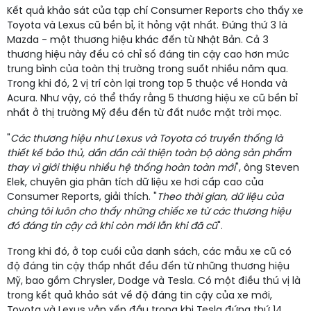
Kết quả khảo sát của tạp chí Consumer Reports cho thấy xe
Toyota và Lexus cũ bền bỉ, ít hỏng vặt nhất. Đứng thứ 3 là
Mazda - một thương hiệu khác đến từ Nhật Bản. Cả 3
thương hiệu này đều có chỉ số đáng tin cậy cao hơn mức
trung bình của toàn thị trường trong suốt nhiều năm qua.
Trong khi đó, 2 vị trí còn lại trong top 5 thuộc về Honda và
Acura. Như vậy, có thể thấy rằng 5 thương hiệu xe cũ bền bỉ
nhất ở thị trường Mỹ đều đến từ đất nước mặt trời mọc.
"
Các thương hiệu như Lexus và Toyota có truyền thống là
thiết kế bảo thủ, dần dần cải thiện toàn bộ dòng sản phẩm
thay vì giới thiệu nhiều hệ thống hoàn toàn mới
", ông Steven
Elek, chuyên gia phân tích dữ liệu xe hơi cấp cao của
Consumer Reports, giải thích. "
Theo thời gian, dữ liệu của
chúng tôi luôn cho thấy những chiếc xe từ các thương hiệu
đó đáng tin cậy cả khi còn mới lẫn khi đã cũ
".
Trong khi đó, ở top cuối của danh sách, các mẫu xe cũ có
độ đáng tin cậy thấp nhất đều đến từ những thương hiệu
Mỹ, bao gồm Chrysler, Dodge và Tesla. Có một điều thú vị là
trong kết quả khảo sát về độ đáng tin cậy của xe mới,
Toyota và Lexus vẫn xếp đầu trong khi Tesla đứng thứ 14