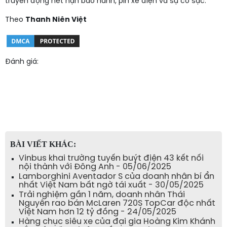
truyền động hết hạn bảo hành, pin xe điện và sự cố sạc.
Theo
Thanh Niên Việt
Đánh giá:
BÀI VIẾT KHÁC:
Vinbus khai trường tuyến buýt điện 43 kết nối
nội thành với Đông Anh - 05/06/2025
Lamborghini Aventador S của doanh nhân bí ẩn
nhất Việt Nam bất ngờ tái xuất - 30/05/2025
Trải nghiệm gần 1 năm, doanh nhân Thái
Nguyên rao bán McLaren 720S TopCar độc nhất
Việt Nam hơn 12 tỷ đồng - 24/05/2025
Hàng chục siêu xe của đại gia Hoàng Kim Khánh