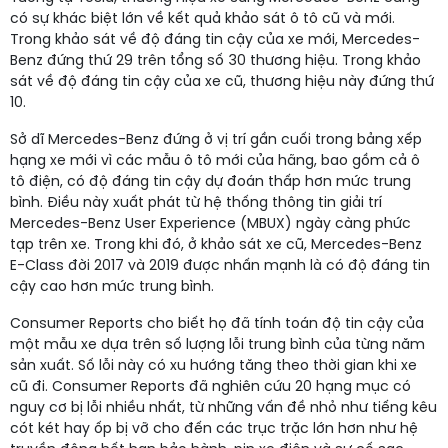
có sự khác biệt lớn về kết quả khảo sát ô tô cũ và mới.
Trong khảo sát về độ đáng tin cậy của xe mới, Mercedes-
Benz đứng thứ 29 trên tổng số 30 thương hiệu. Trong khảo
sát về độ đáng tin cậy của xe cũ, thương hiệu này đứng thứ
10.
Sở dĩ Mercedes-Benz đứng ở vị trí gần cuối trong bảng xếp
hạng xe mới vì các mẫu ô tô mới của hãng, bao gồm cả ô
tô điện, có độ đáng tin cậy dự đoán thấp hơn mức trung
bình. Điều này xuất phát từ hệ thống thông tin giải trí
Mercedes-Benz User Experience (MBUX) ngày càng phức
tạp trên xe. Trong khi đó, ở khảo sát xe cũ, Mercedes-Benz
E-Class đời 2017 và 2019 được nhấn mạnh là có độ đáng tin
cậy cao hơn mức trung bình.
Consumer Reports cho biết họ đã tính toán độ tin cậy của
một mẫu xe dựa trên số lượng lỗi trung bình của từng năm
sản xuất. Số lỗi này có xu hướng tăng theo thời gian khi xe
cũ đi. Consumer Reports đã nghiên cứu 20 hạng mục có
nguy cơ bị lỗi nhiều nhất, từ những vấn đề nhỏ như tiếng kêu
cót két hay ốp bị vỡ cho đến các trục trặc lớn hơn như hệ