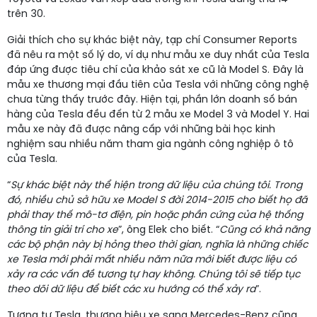
trên 30.
Giải thích cho sự khác biệt này, tạp chí Consumer Reports
đã nêu ra một số lý do, ví dụ như mẫu xe duy nhất của Tesla
đáp ứng được tiêu chí của khảo sát xe cũ là Model S. Đây là
mẫu xe thương mại đầu tiên của Tesla với những công nghệ
chưa từng thấy trước đây. Hiện tại, phần lớn doanh số bán
hàng của Tesla đều đến từ 2 mẫu xe Model 3 và Model Y. Hai
mẫu xe này đã được nâng cấp với những bài học kinh
nghiệm sau nhiều năm tham gia ngành công nghiệp ô tô
của Tesla.
“
Sự khác biệt này thể hiện trong dữ liệu của chúng tôi. Trong
đó, nhiều chủ sở hữu xe Model S đời 2014-2015 cho biết họ đã
phải thay thế mô-tơ điện, pin hoặc phần cứng của hệ thống
thông tin giải trí cho xe
”, ông Elek cho biết. “
Cũng có khả năng
các bộ phận này bị hỏng theo thời gian, nghĩa là những chiếc
xe Tesla mới phải mất nhiều năm nữa mới biết được liệu có
xảy ra các vấn đề tương tự hay không. Chúng tôi sẽ tiếp tục
theo dõi dữ liệu để biết các xu hướng có thể xảy ra
”.
Tương tự Tesla, thương hiệu xe sang Mercedes-Benz cũng