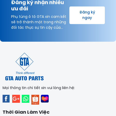
Đăng ký nhận nhiều
ưu đãi
Đăng ký
Phụ tùng ô tô GTA xin cam kết
ngay
sẽ trở thành một trong những
đối tác thực sự tin cậy của
Khách hàng và được hợp tác
lâu dài với Quý Khách hàng vì
sự thịnh vượng chung!
Mọi thông tin chi tiết xin vui lòng liên hệ:
Thời Gian Làm Việc