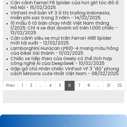
Cận cảnh Ferrari F8 Spider của hot girl tóc đỏ ở
Hà Nội - 15/02/2025
VinFast mở bán VF 3 ở thị trường Indonesia,
miễn phí sạc trong 3 năm - 14/02/2025
10 mẫu ô tô bán chạy nhất Việt Nam tháng
1/2025: Chỉ 4 xe đạt doanh số trên 1.000 chiếc -
13/02/2025
Cận cảnh siêu xe mui trần Ferrari 488 Spider
mới tái xuất - 12/02/2025
Lamborghini Huracan LP610-4 mang màu hồng
của biker Sài thành - 11/02/2025
Chiếc xe tiếp theo của Geely có thể tích hợp
công nghệ AI của DeepSeek - 10/02/2025
Gặp gỡ chủ nhân chiếc VinFast VF 3 "độ" phong
cách Minions cute nhất Việt Nam - 08/02/2025
Prev
1
2
...
4
5
6
7
8
...
21
22