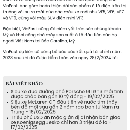
Năm 2023 cũng đánh dấu các cột mốc quan trọng cho
VinFast, bao gồm hoàn thiện dải sản phẩm ô tô điện trên thị
trường với sự ra mắt của các mẫu xe mới như VF5, VF6, VF7
và VF9, cùng với mẫu SUV điện mini VF3.
Đặc biệt, VinFast cũng đã niêm yết trên sàn chứng khoán
Mỹ và khởi công nhà máy sản xuất ô tô đầu tiên của họ
ngoài Việt Nam tại Bắc Carolina, Mỹ.
VinFast dự kiến sẽ công bố báo cáo kết quả tài chính năm
2023 sau khi đã được kiểm toán vào ngày 28/2/2024 tới.
BÀI VIẾT KHÁC:
Siêu xe đua đường phố Porsche 911 GT3 mới tinh
được chào bán gần 10 tỷ đồng - 19/02/2025
Siêu xe McLaren GT đầu tiên về nước tìm thấy
bến đỗ mới sau gần 2 năm rao bán từ Nam ra
Trung - 18/02/2025
Triệu phú USD ăn mặc giản dị đi nhận bàn giao
xe Koenigsegg Jesko chỉ hơn 3 triệu đô la -
17/02/2025