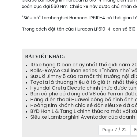
Siêu xe Lamborghini Huracan LP610-4 mang biển san b
xoắn cực đại 560 Nm. Chiếc xe này được chủ nhân độ 
"Siêu bò" Lamborghini Huracan LP610-4 có thời gian tă
Trong cách đặt tên của Huracan LP610-4, con số 610
BÀI VIẾT KHÁC:
10 xe hạng D bán chạy nhất thế giới năm 
Rolls-Royce Cullinan Series II "nhăm nhe" v
Suzuki Jimny 5 cửa ra mắt thị trường nội đ
Toyota là thương hiệu ô tô giá trị nhất thế 
Hyundai Creta Electric chính thức được tung
Bàn cà phê có động cơ V8 của Ferrari được
Hãng điện thoại Huawei công bố hình ảnh c
Hoàng Kim Khánh chia sẻ dàn siêu xe đã đầy
BYD Han L & Tang L chính thức ra mắt với s
Siêu xe Lamborghini Aventador của doanh n
Page 7 / 22
F