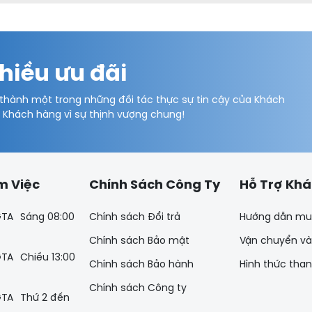
hiều ưu đãi
 thành một trong những đối tác thực sự tin cậy của Khách
ý Khách hàng vì sự thịnh vượng chung!
m Việc
Chính Sách Công Ty
Hỗ Trợ Kh
Sáng 08:00
Chính sách Đổi trả
Hướng dẫn mu
Chính sách Bảo mật
Vận chuyển và
Chiều 13:00
Chính sách Bảo hành
Hình thức tha
Chính sách Công ty
Thứ 2 đến