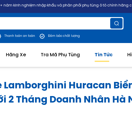
hiệm nhập khẩu và phân phối phụ tùng ô tô chính hãng các dòng xe Nhật
Thanh toán an toàn
Đảm bảo chất lượng
Hãng Xe
Tra Mã Phụ Tùng
Tin Tức
H
e Lamborghini Huracan Biể
i 2 Tháng Doanh Nhân Hà N