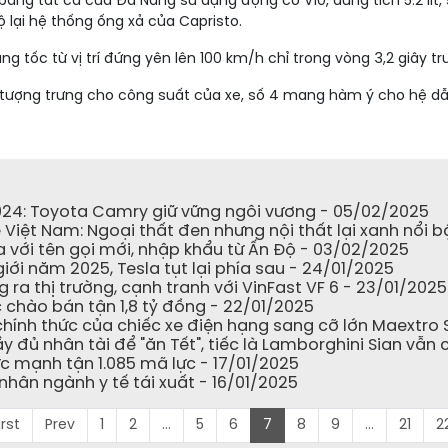
ằng tất cả của Đà Nẵng sử dụng động cơ V10, dung tích 5.2 lít
lại hệ thống ống xả của Capristo.
ng tốc từ vị trí đứng yên lên 100 km/h chỉ trong vòng 3,2 giây t
 tượng trưng cho công suất của xe, số 4 mang hàm ý cho hệ d
2024: Toyota Camry giữ vững ngôi vương - 05/02/2025
ề Việt Nam: Ngoại thất đen nhưng nội thất lại xanh nổi 
ịa với tên gọi mới, nhập khẩu từ Ấn Độ - 03/02/2025
giới năm 2025, Tesla tụt lại phía sau - 24/01/2025
 ra thị trường, cạnh tranh với VinFast VF 6 - 23/01/2025
 chào bán tận 1,8 tỷ đồng - 22/01/2025
hính thức của chiếc xe điện hạng sang cỡ lớn Maextro 
 đủ nhân tài để "ăn Tết", tiếc là Lamborghini Sian vẫn c
ức mạnh tận 1.085 mã lực - 17/01/2025
hân ngành y tế tái xuất - 16/01/2025
irst
Prev
1
2
...
5
6
7
8
9
...
21
2