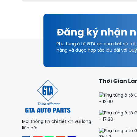
Đăng ký nhận n
Phụ tùng ô tô GTA xin cam kết sẽ trở
hàng và được hợp tác lâu dài với Qu
Thời Gian Là
- 12:00
- 17:30
Mọi thông tin chi tiết xin vui lòng
liên hệ: