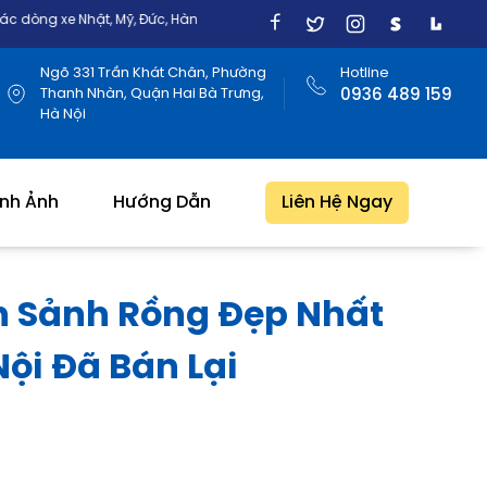
, Mỹ, Đức, Hàn Quốc
Ngõ 331 Trần Khát Chân, Phường
Hotline
Thanh Nhàn, Quận Hai Bà Trưng,
0936 489 159
Hà Nội
ình Ảnh
Hướng Dẫn
Liên Hệ Ngay
n Sảnh Rồng Đẹp Nhất
ội Đã Bán Lại