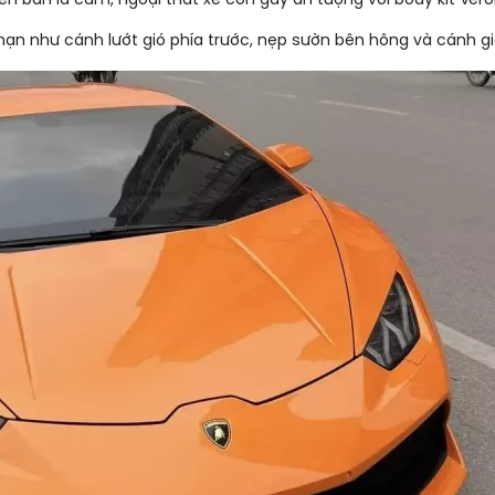
n bản là cam, ngoại thất xe còn gây ấn tượng với body kit Vero
ạn như cánh lướt gió phía trước, nẹp sườn bên hông và cánh gió