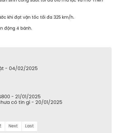
, sản sinh công suất tối đa 610 mã lực và mô-men
rước khi đạt vận tốc tối đa 325 km/h.
ẫn động 4 bánh.
bật - 04/02/2025
S800 - 21/01/2025
hưa có tin gì - 20/01/2025
2
Next
Last