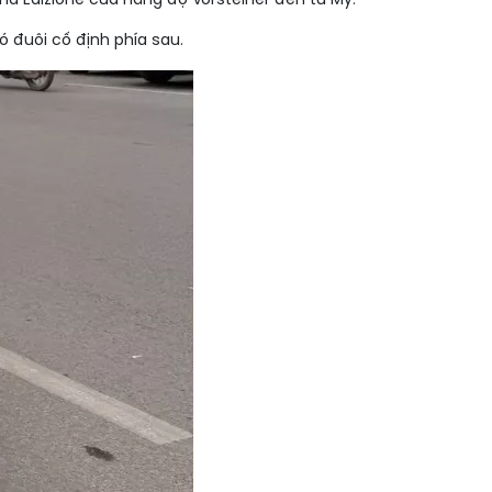
na Edizione của hãng độ Vorsteiner đến từ Mỹ.
 đuôi cố định phía sau.