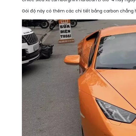
Chiếc siêu xe Lamborghini Huracan LP610-4 này nguyê
Gói độ này có thêm các chi tiết bằng carbon chẳng h