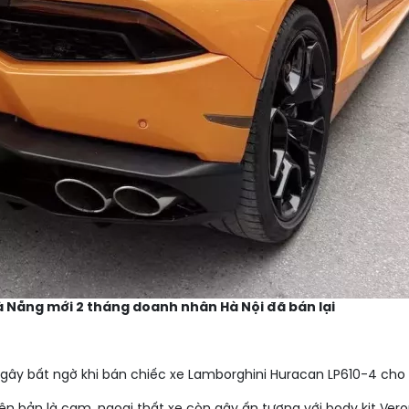
 Nẵng mới 2 tháng doanh nhân Hà Nội đã bán lại
gây bất ngờ khi bán chiếc xe Lamborghini Huracan LP610-4 ch