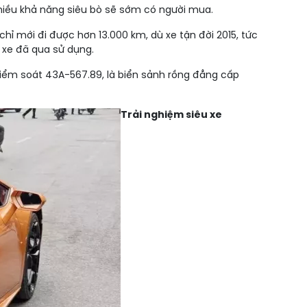
 nhiều khả năng siêu bò sẽ sớm có người mua.
hỉ mới đi được hơn 13.000 km, dù xe tận đời 2015, tức
 xe đã qua sử dụng.
kiểm soát 43A-567.89, là biển sảnh rồng đẳng cấp
Trải nghiệm siêu xe