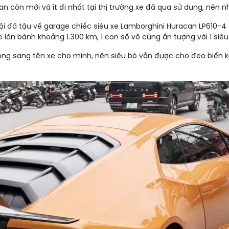
an còn mới và ít đi nhất tại thị trường xe đã qua sử dụng, nên
i đã tậu về garage chiếc siêu xe Lamborghini Huracan LP610-4 c
lăn bánh khoảng 1.300 km, 1 con số vô cùng ấn tượng với 1 siêu
ông sang tên xe cho mình, nên siêu bò vẫn được cho đeo biển 