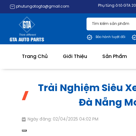
Phụ tùng ô tô GTA 20+ năm kinh ng
phutungotogta@gmail.com
Bảo hành tuyệt đối
Trang Chủ
Giới Thiệu
Sản Phẩm
Trải Nghiệm Siêu X
Đà Nẵng Mớ
Ngày đăng: 02/04/2025 04:02 PM