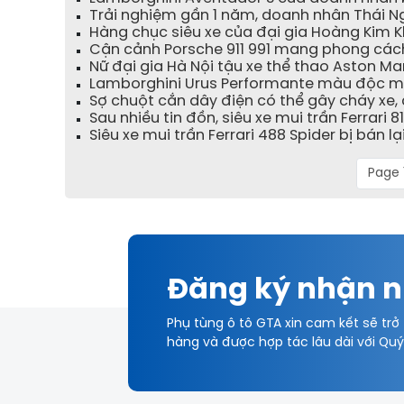
Trải nghiệm gần 1 năm, doanh nhân Thái N
Hàng chục siêu xe của đại gia Hoàng Kim K
Cận cảnh Porsche 911 991 mang phong cách 
Nữ đại gia Hà Nội tậu xe thể thao Aston Ma
Lamborghini Urus Performante màu độc ma
Sợ chuột cắn dây điện có thể gây cháy xe,
Sau nhiều tin đồn, siêu xe mui trần Ferrari
Siêu xe mui trần Ferrari 488 Spider bị bán l
Page 
Đăng ký nhận n
Phụ tùng ô tô GTA xin cam kết sẽ trở
hàng và được hợp tác lâu dài với Qu