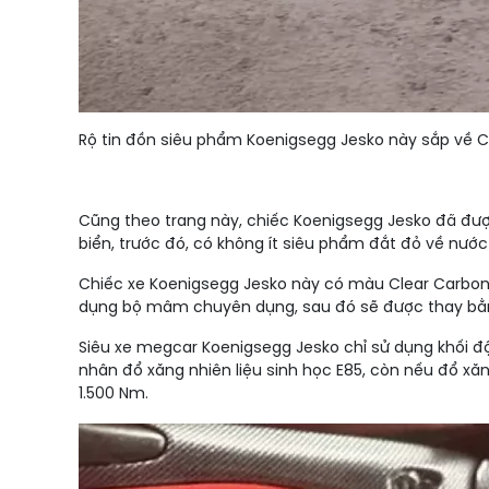
Rộ tin đồn siêu phẩm Koenigsegg Jesko này sắp về C
Cũng theo trang này, chiếc Koenigsegg Jesko đã được
biển, trước đó, có không ít siêu phẩm đắt đỏ về nước 
Chiếc xe Koenigsegg Jesko này có màu Clear Carbon 
dụng bộ mâm chuyên dụng, sau đó sẽ được thay bằng
Siêu xe megcar Koenigsegg Jesko chỉ sử dụng khối độn
nhân đổ xăng nhiên liệu sinh học E85, còn nếu đổ xă
1.500 Nm.