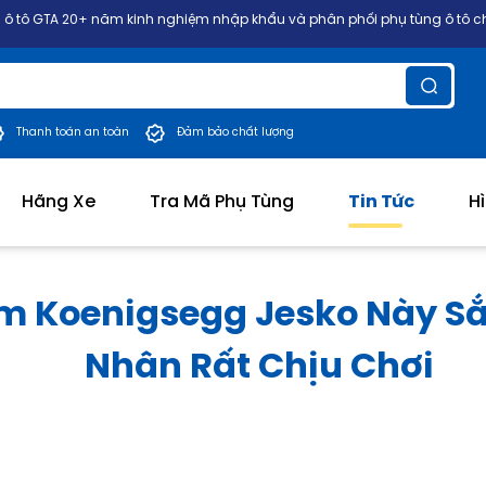
m kinh nghiệm nhập khẩu và phân phối phụ tùng ô tô chính hãng các dò
Thanh toán an toàn
Đảm bảo chất lượng
Hãng Xe
Tra Mã Phụ Tùng
Tin Tức
H
ẩm Koenigsegg Jesko Này S
Nhân Rất Chịu Chơi