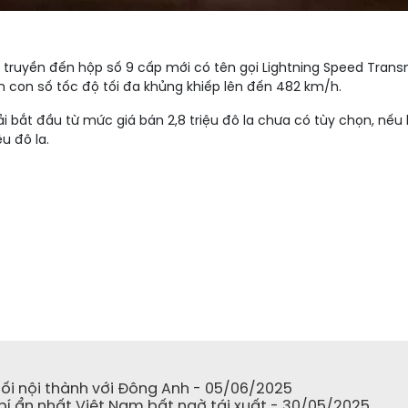
ruyền đến hộp số 9 cấp mới có tên gọi Lightning Speed Transmi
đến con số tốc độ tối đa khủng khiếp lên đến 482 km/h.
i bắt đầu từ mức giá bán 2,8 triệu đô la chưa có tùy chọn, n
u đô la.
nối nội thành với Đông Anh - 05/06/2025
í ẩn nhất Việt Nam bất ngờ tái xuất - 30/05/2025