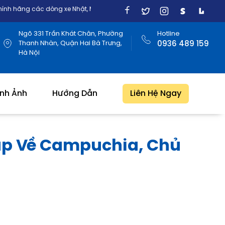
ng xe Nhật, Mỹ, Đức, Hàn Quốc
Ngõ 331 Trần Khát Chân, Phường
Hotline
Thanh Nhàn, Quận Hai Bà Trưng,
0936 489 159
Hà Nội
ình Ảnh
Hướng Dẫn
Liên Hệ Ngay
ắp Về Campuchia, Chủ