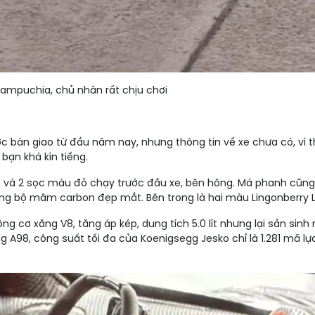
ampuchia, chủ nhân rất chịu chơi
 bàn giao từ đầu năm nay, nhưng thông tin về xe chưa có, vì 
bạn khá kín tiếng.
và 2 sọc màu đỏ chạy trước đầu xe, bên hông. Má phanh cũng m
 bộ mâm carbon đẹp mắt. Bên trong là hai màu Lingonberry Le
g cơ xăng V8, tăng áp kép, dung tích 5.0 lít nhưng lại sản sinh
ng A98, công suất tối đa của Koenigsegg Jesko chỉ là 1.281 mã 