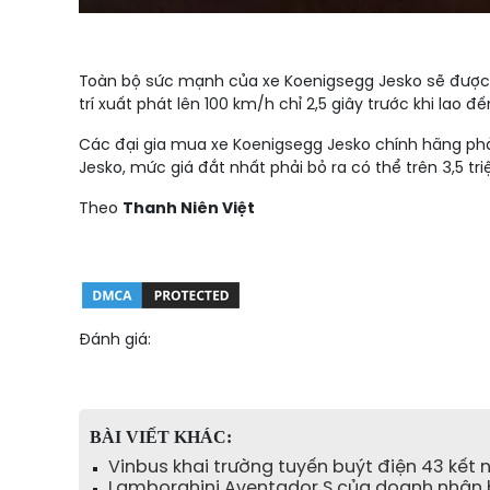
Toàn bộ sức mạnh của xe Koenigsegg Jesko sẽ được t
trí xuất phát lên 100 km/h chỉ 2,5 giây trước khi lao 
Các đại gia mua xe Koenigsegg Jesko chính hãng phả
Jesko, mức giá đắt nhất phải bỏ ra có thể trên 3,5 triệ
Theo
Thanh Niên Việt
Đánh giá:
BÀI VIẾT KHÁC:
Vinbus khai trường tuyến buýt điện 43 kết 
Lamborghini Aventador S của doanh nhân b