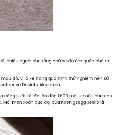
thế, nhiều người cho rằng chủ xe đã ém quân chờ ra
àu đỏ, vì là xe trong quá trình thử nghiệm nên sử
ather và Desiato Alcantara.
 ra công suất tối đa lên đến 1.603 mã lực nếu như chủ
lực. Mô-men xoắn cực đại của Koenigsegg Jesko là