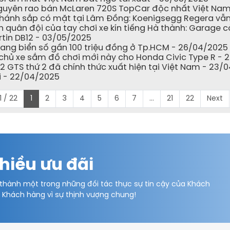
guyên rao bán McLaren 720S TopCar độc nhất Việt Nam
hánh sắp có mặt tại Lâm Đồng: Koenigsegg Regera vẫn 
quân đội của tay chơi xe kín tiếng Hà thành: Garage c
rtin DB12 - 03/05/2025
ng biển số gần 100 triệu đồng ở Tp.HCM - 26/04/2025
 chủ xe sắm đồ chơi mới này cho Honda Civic Type R -
 812 GTS thứ 2 đã chính thức xuất hiện tại Việt Nam - 23
ại - 22/04/2025
1 / 22
1
2
3
4
5
6
7
...
21
22
Next
hiều ưu đãi
 thành một trong những đối tác thực sự tin cậy của Khách
ý Khách hàng vì sự thịnh vượng chung!