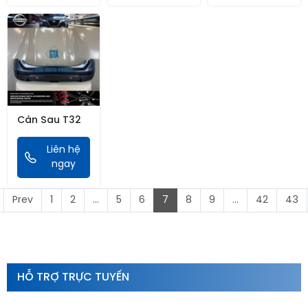
Cản Sau T32
Liên hệ
ngay
Prev
1
2
...
5
6
7
8
9
...
42
43
HỖ TRỢ TRỰC TUYẾN