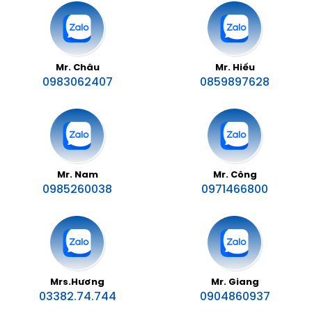
Mr. Châu
Mr. Hiếu
0983062407
0859897628
Mr. Nam
Mr. Công
0985260038
0971466800
Mrs.Hương
Mr. Giang
03382.74.744
0904860937