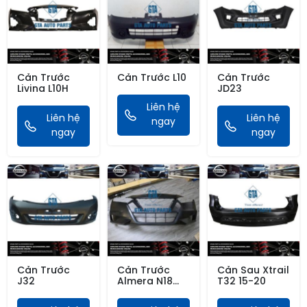
Cản Trước
Cản Trước L10
Cản Trước
Livina L10H
JD23
Liên hệ
Liên hệ
Liên hệ
ngay
ngay
ngay
Cản Trước
Cản Trước
Cản Sau Xtrail
J32
Almera N18
T32 15-20
21-