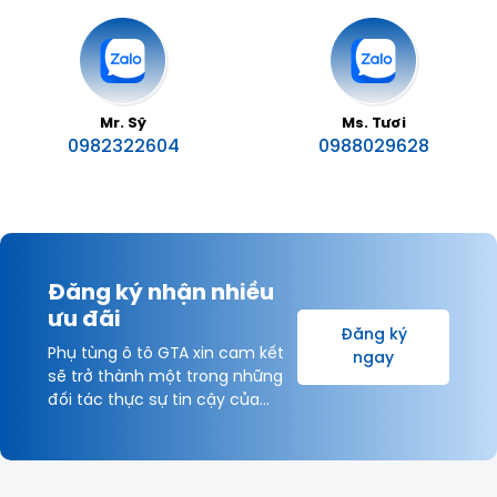
Mr. Sỹ
Ms. Tươi
0982322604
0988029628
Đăng ký nhận nhiều
ưu đãi
Đăng ký
Phụ tùng ô tô GTA xin cam kết
ngay
sẽ trở thành một trong những
đối tác thực sự tin cậy của
Khách hàng và được hợp tác
lâu dài với Quý Khách hàng vì
sự thịnh vượng chung!