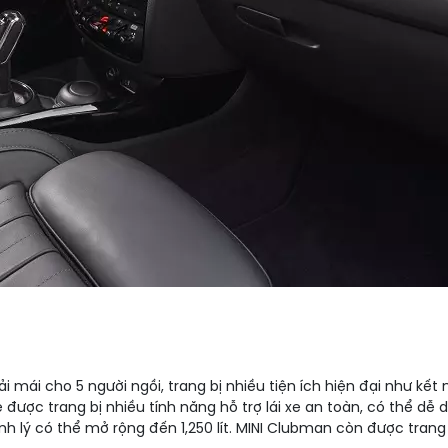
i mái cho 5 người ngồi, trang bị nhiều tiện ích hiện đại như kết
 được trang bị nhiều tính năng hỗ trợ lái xe an toàn, có thể dễ
nh lý có thể mở rộng đến 1,250 lít. MINI Clubman còn được trang