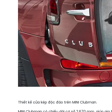
Thiết kế cửa kép độc đáo trên MINI Clubman.
MINI Clubman có chiều dài cơ sở 2.670 mm, giúp gia 