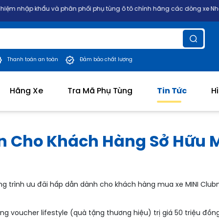
à phân phối phụ tùng ô tô chính hãng các dòng xe Nhật, Mỹ, Đức, Hàn 
Thanh toán an toàn
Đảm bảo chất lượng
Hãng Xe
Tra Mã Phụ Tùng
Tin Tức
H
ẫn Cho Khách Hàng Sở Hữu 
ng trình ưu đãi hấp dẫn dành cho khách hàng mua xe MINI Club
 voucher lifestyle (quà tặng thương hiệu) trị giá 50 triệu đồ