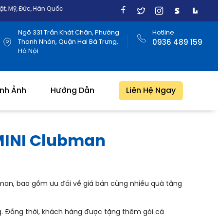
Quốc
Ngõ 331 Trần Khát Chân, Phường
Hotline
Thanh Nhàn, Quận Hai Bà Trưng,
0936 489 159
Hà Nội
ình Ảnh
Hướng Dẫn
Liên Hệ Ngay
MINI Clubman
man, bao gồm ưu đãi về giá bán cùng nhiều quà tặng
ng. Đồng thời, khách hàng được tặng thêm gói cá