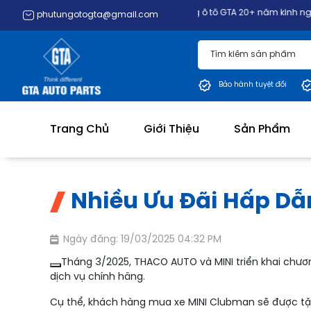
Phụ tùng ô tô GTA 20+ năm kinh nghiệm nhập khẩu v
phutungotogta@gmail.com
Bảo hành tuyệt đối
Trang Chủ
Giới Thiệu
Sản Phẩm
Nhiều Ưu Đãi Hấp D
Ngày đăng: 19/03/2025 04:32 PM
Tháng 3/2025, THACO AUTO và MINI triển khai chươ
dịch vụ chính hãng.
Cụ thể, khách hàng mua xe MINI Clubman sẽ được tặng