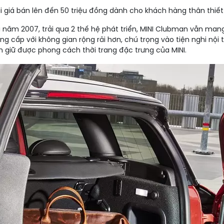
i giá bán lên đến 50 triệu đồng dành cho khách hàng thân thiết
va năm 2007, trải qua 2 thế hệ phát triển, MINI Clubman vẫn ma
g cấp với không gian rộng rãi hơn, chú trọng vào tiện nghi nội
ẫn giữ được phong cách thời trang đặc trưng của MINI.