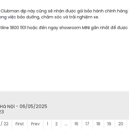
NI Clubman dịp này cũng sẽ nhận được gói bảo hành chính hãng
rong việc bảo dưỡng, chăm sóc và trải nghiệm xe.
hotline 1800 1101 hoặc đến ngay showroom MINI gần nhất để được 
ở Hà Nội - 06/05/2025
23
/ 22
First
Prev
1
2
...
16
17
18
19
20