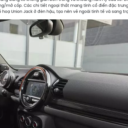
g/mở cốp. Các chi tiết ngoại thất mang tính cổ điển đặc trưn
ồ hoạ Union Jack ở đèn hậu, tạo nên vẻ ngoài tinh tế và sang tr