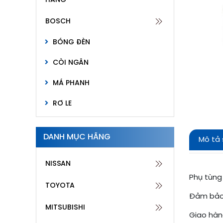
HÃNG
BOSCH
BÓNG ĐÈN
CÒI NGÂN
MÁ PHANH
RƠ LE
CHỔI GẠT MƯA
DANH MỤC HÃNG
Mô tả
CÒI SÊN
NISSAN
LỌC NHỚT
Phụ tùng
MÔ BIN
TOYOTA
Đảm bảo 
MÔ TƠ BƠM XĂNG
MITSUBISHI
Giao hàn