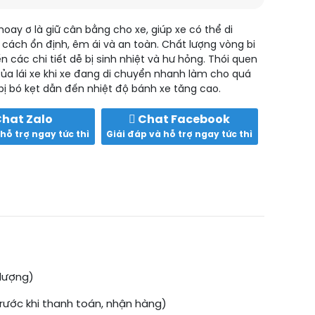
moay ơ là giữ cân bằng cho xe, giúp xe có thể di
cách ổn định, êm ái và an toàn. Chất lượng vòng bi
 các chi tiết dễ bị sinh nhiệt và hư hỏng. Thói quen
ủa lái xe khi xe đang di chuyển nhanh làm cho quá
bị bó kẹt dẫn đến nhiệt độ bánh xe tăng cao.
hat Zalo
Chat Facebook
hỗ trợ ngay tức thì
Giải đáp và hỗ trợ ngay tức thì
 lượng)
rước khi thanh toán, nhận hàng)