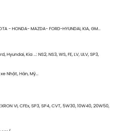
A - HONDA- MAZDA- FORD-HYUNDAI, KIA, GM...
 Hyundai, Kia ...: NS2, NS3, WS, FE, LV, ULV, SP3,
e Nhật, Hàn, Mỹ...
RON VI, CFEx, SP3, SP4, CVT, 5W30, 10W40, 20W50,