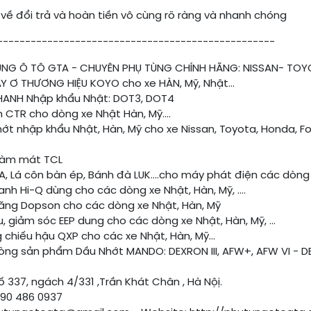
 về đổi trả và hoàn tiền vô cùng rõ ràng và nhanh chóng
--------------------------------------------------
NG Ô TÔ GTA - CHUYÊN PHỤ TÙNG CHÍNH HÃNG: NISSAN- TOYOT
Y Ơ THƯƠNG HIỆU KOYO cho xe HÀN, Mỹ, Nhật...
ANH Nhập khẩu Nhật: DOT3, DOT4
CTR cho dòng xe Nhật Hàn, Mỹ....
́t nhập khẩu Nhật, Hàn, Mỹ cho xe Nissan, Toyota, Honda, Ford,
làm mát TCL
A, Lá côn bàn ép, Bánh đà LUK....cho máy phát điện các dòng x
nh Hi-Q dùng cho các dòng xe Nhật, Hàn, Mỹ, ….
ng Dopson cho các dòng xe Nhật, Hàn, Mỹ
, giảm sóc EEP dung cho các dòng xe Nhật, Hàn, Mỹ, …
chiếu hậu QXP cho các xe Nhật, Hàn, Mỹ...
ng sản phẩm Dầu Nhớt MANDO: DEXRON III, AFW+, AFW VI - DEX
số 337, ngách 4/331 ,Trần Khát Chân , Hà Nộị.
090 486 0937