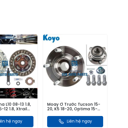
na L10 08-13 1.8,
Moay Ơ Trước Tucson 15-
-12 1.8, Xtrail
20, K5 18-20, Optima 15-
-14
20, Sportage 15-20
iên hệ ngay
Liên hệ ngay