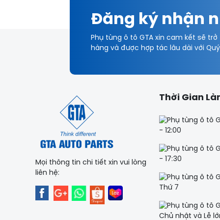
GIẢM XÓC EEP
Đăng ký nhận n
CAO SU EEP
Phụ tùng ô tô GTA xin cam kết sẽ trở
hàng và được hợp tác lâu dài với Qu
CTR
GIẢM XÓC
ROTUYN CTR
Thời Gian Là
CAO SU CTR
- 12:00
CÀNG A CTR
BƠM XĂNG DOPSON
- 17:30
Mọi thông tin chi tiết xin vui lòng
liên hệ:
Thứ 7
Chủ nhật và Lễ lớ