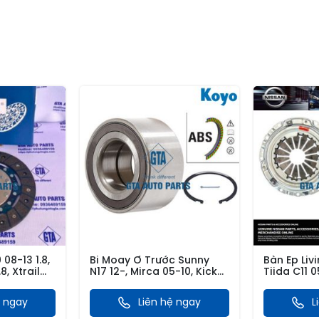
 08-13 1.8,
Bi Moay Ơ Trước Sunny
Bàn Ép Livi
8, Xtrail
N17 12-, Mirca 05-10, Kicks
Tiida C11 05
16-, Note 12-20, Almera
T31 2.0 08
N18 21-
ệ ngay
Liên hệ ngay
L