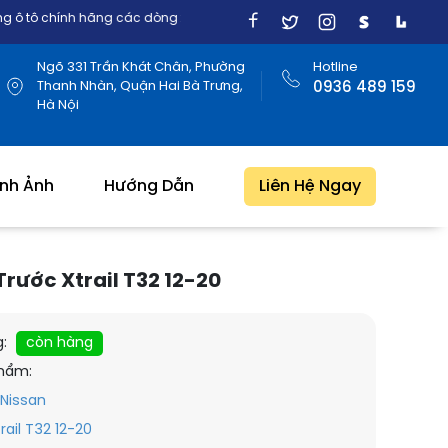
nh hãng các dòng xe Nhật, Mỹ, Đức, Hàn Quốc
Ngõ 331 Trần Khát Chân, Phường
Hotline
Thanh Nhàn, Quận Hai Bà Trưng,
0936 489 159
Hà Nội
ình Ảnh
Hướng Dẫn
Liên Hệ Ngay
rước Xtrail T32 12-20
g:
còn hàng
hẩm:
Nissan
rail T32 12-20