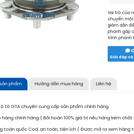
Vai trò của 
chuyển một 
giảm dẫn đến
phanh gấp c
trình phanh 
C
Giải đáp và 
 sản phẩm
Hướng dẫn mua hàng
Liên hệ
 ô tô GTA chuyên cung cấp sản phẩm chính hãng.
hàng chính hãng ( Bồi hoàn 100% giá trị nếu hàng kém chất
g toàn quốc Cod, an toàn, tiện ích ( Được mở ra xem hàng t