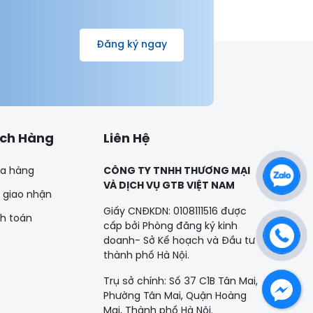
Đăng ký ngay
ách Hàng
Liên Hệ
a hàng
CÔNG TY TNHH THƯƠNG MẠI
VÀ DỊCH VỤ GTB VIỆT NAM
 giao nhận
Giấy CNĐKDN: 0108111516 được
nh toán
cấp bởi Phòng đăng ký kinh
doanh- Sở Kế hoạch và Đầu tư
thành phố Hà Nội.
Trụ sở chính: Số 37 C1B Tân Mai,
Phường Tân Mai, Quận Hoàng
Mai, Thành phố Hà Nội.