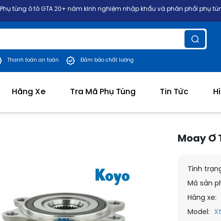
ô tô GTA 20+ năm kinh nghiệm nhập khẩu và phân phối phụ tùng ô tô chí
Thanh toán an toàn
Đảm bảo chất lượng
Hãng Xe
Tra Mã Phụ Tùng
Tin Tức
H
Moay Ơ T
Tình trạn
Mã sản p
Hãng xe:
Model:
Xt