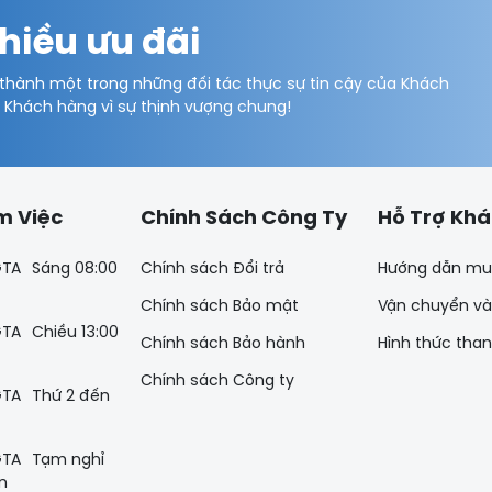
hiều ưu đãi
 thành một trong những đối tác thực sự tin cậy của Khách
ý Khách hàng vì sự thịnh vượng chung!
m Việc
Chính Sách Công Ty
Hỗ Trợ Kh
Sáng 08:00
Chính sách Đổi trả
Hướng dẫn mu
Chính sách Bảo mật
Vận chuyển và
Chiều 13:00
Chính sách Bảo hành
Hình thức tha
Chính sách Công ty
Thứ 2 đến
Tạm nghỉ
n