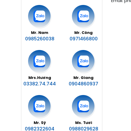
Email: p
GIẢM XÓC SACHS
DẦU NHỚT ZF
DEPO
Mr. Nam
Mr. Công
0985260038
0971466800
TYC
FAG
MOAY Ơ FAG
Mrs.Hương
Mr. Giang
VÒNG BI FAG
03382.74.744
0904860937
TCL
NƯỚC LÀM MÁT TCL
DẦU PHANH DOT4 TCL
Mr. Sỹ
Ms. Tươi
0982322604
DẦU PHANH DOT3 TCL
0988029628