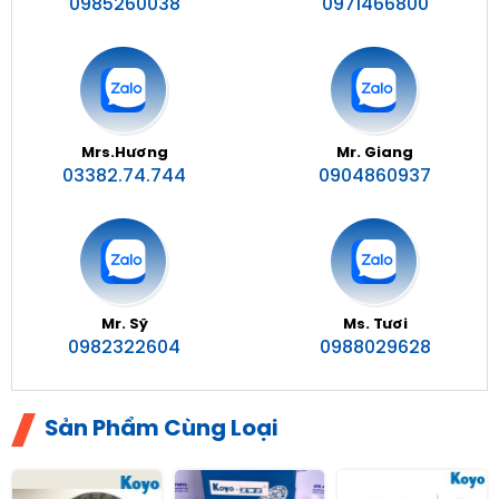
0985260038
0971466800
Mrs.Hương
Mr. Giang
03382.74.744
0904860937
Mr. Sỹ
Ms. Tươi
0982322604
0988029628
Sản Phẩm Cùng Loại