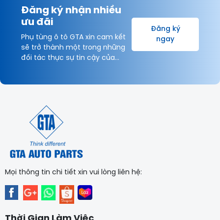
Đăng ký nhận nhiều
ưu đãi
Đăng ký
Phụ tùng ô tô GTA xin cam kết
ngay
sẽ trở thành một trong những
đối tác thực sự tin cậy của
Khách hàng và được hợp tác
lâu dài với Quý Khách hàng vì
sự thịnh vượng chung!
Mọi thông tin chi tiết xin vui lòng liên hệ:
Thời Gian Làm Việc