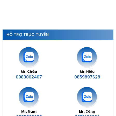
HỖ TRỢ TRỰC TUYẾN
Mr. Châu
Mr. Hiếu
0983062407
0859897628
Mr. Nam
Mr. Công