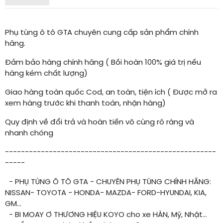
Phụ tùng ô tô GTA chuyên cung cấp sản phẩm chính
hãng.
Đảm bảo hàng chính hãng ( Bồi hoàn 100% giá trị nếu
hàng kém chất lượng)
Giao hàng toàn quốc Cod, an toàn, tiện ích ( Được mở ra
xem hàng trước khi thanh toán, nhận hàng)
Quy định về đổi trả và hoàn tiền vô cùng rõ ràng và
nhanh chóng
-----------------------------------------------------
-----
- PHỤ TÙNG Ô TÔ GTA - CHUYÊN PHỤ TÙNG CHÍNH HÃNG:
NISSAN- TOYOTA - HONDA- MAZDA- FORD-HYUNDAI, KIA,
GM...
- BI MOAY Ơ THƯƠNG HIỆU KOYO cho xe HÀN, Mỹ, Nhật...