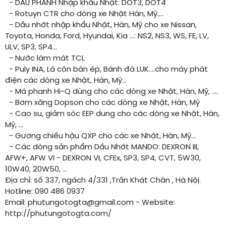
- DẦU PHANH Nhập khẩu Nhật: DOT3, DOT4
- Rotuyn CTR cho dòng xe Nhật Hàn, Mỹ....
- Dầu nhớt nhập khẩu Nhật, Hàn, Mỹ cho xe Nissan,
Toyota, Honda, Ford, Hyundai, Kia ...: NS2, NS3, WS, FE, LV,
ULV, SP3, SP4...
- Nước làm mát TCL
- Puly INA, Lá côn bàn ép, Bánh đà LUK....cho máy phát
điện các dòng xe Nhật, Hàn, Mỹ...
- Má phanh Hi-Q dùng cho các dòng xe Nhật, Hàn, Mỹ, ….
- Bơm xăng Dopson cho các dòng xe Nhật, Hàn, Mỹ
- Cao su, giảm sóc EEP dung cho các dòng xe Nhật, Hàn,
Mỹ, …
- Gương chiếu hậu QXP cho các xe Nhật, Hàn, Mỹ...
- Các dòng sản phẩm Dầu Nhớt MANDO: DEXRON III,
AFW+, AFW VI - DEXRON VI, CFEx, SP3, SP4, CVT, 5W30,
10W40, 20W50, ...
Địa chỉ: số 337, ngách 4/331 ,Trần Khát Chân , Hà Nộị.
Hotline: 090 486 0937
Email: phutungotogta@gmail.com - Website:
http://phutungotogta.com/