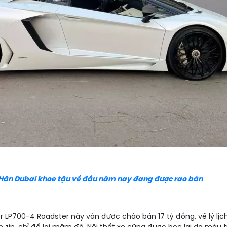
l Hân Dubai khoe tậu về đầu năm nay đang được rao bán
or LP700-4 Roadster này vẫn được chào bán 17 tỷ đồng, về lý lịc