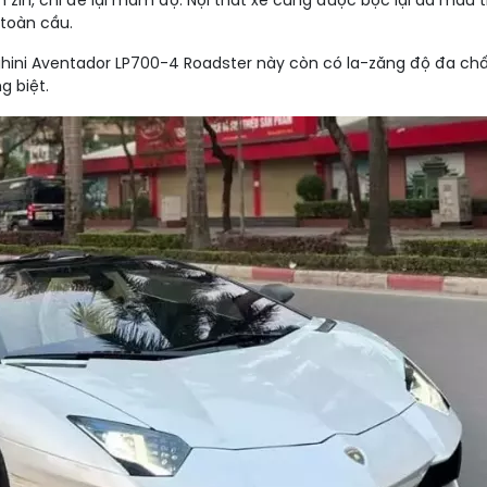
h zin, chỉ để lại mâm độ. Nội thất xe cũng được bọc lại da màu
 toàn cầu.
ghini Aventador LP700-4 Roadster này còn có la-zăng độ đa chấ
g biệt.