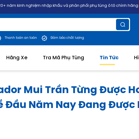
iệm nhập khẩu và phân phối phụ tùng ô tô chính hãng các dòng xe Nhật,
Thanh toán an toàn
Đảm bảo chất lượng
Hãng Xe
Tra Mã Phụ Tùng
Tin Tức
H
dor Mui Trần Từng Được Ho
ề Đầu Năm Nay Đang Được 