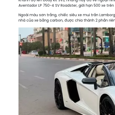
Khanh độ lên body kit SVJ, nhưng nay đã về ngoại hìn
Aventador LP 750-4 SV Roadster, giới hạn 500 xe trên
Ngoài màu sơn trắng, chiếc siêu xe mui trần Lambor
nhà của xe bằng carbon, được chia thành 2 phần riên