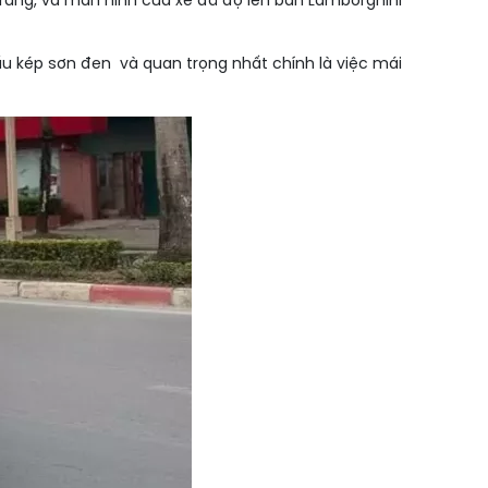
 trắng, và màn hình của xe đã độ lên bản Lamborghini
u kép sơn đen và quan trọng nhất chính là việc mái