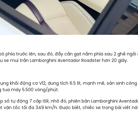
phía trước lên, sau đó, đẩy cần gạt nằm phía sau 2 ghế ngồi 
u xe mui trần Lamborghini Aventador Roadster hơn 20 giây.
ng khối động cơ V12, dung tích 6.5 lít, mạnh mẽ, sản sinh công
 tua máy 5.500 vòng/phút.
số tự động 7 cấp ISR, nhờ đó, phiên bản Lamborghini Aventador
đạt vận tốc tối đa 349 km/h. Được biết, chiếc xe trong bài viết 