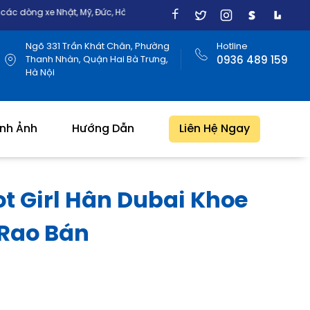
 Mỹ, Đức, Hàn Quốc
Ngõ 331 Trần Khát Chân, Phường
Hotline
Thanh Nhàn, Quận Hai Bà Trưng,
0936 489 159
Hà Nội
ình Ảnh
Hướng Dẫn
Liên Hệ Ngay
t Girl Hân Dubai Khoe
Rao Bán