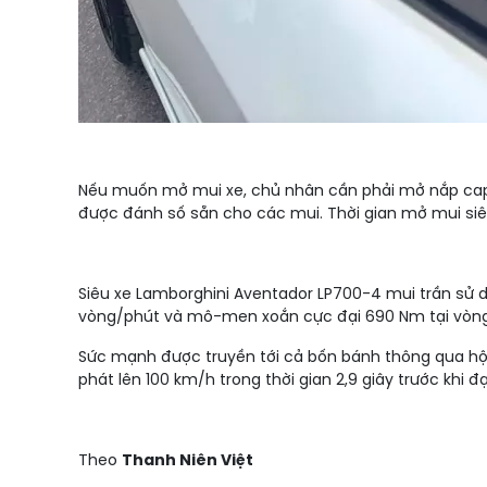
Nếu muốn mở mui xe, chủ nhân cần phải mở nắp capô 
được đánh số sẵn cho các mui. Thời gian mở mui siê
Siêu xe Lamborghini Aventador LP700-4 mui trần sử dụ
vòng/phút và mô-men xoắn cực đại 690 Nm tại vòng
Sức mạnh được truyền tới cả bốn bánh thông qua hộp 
phát lên 100 km/h trong thời gian 2,9 giây trước khi 
Theo
Thanh Niên Việt