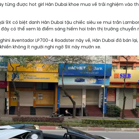
y từng được hot girl Hân Dubai khoe mua về trải nghiệm vào t
ái 9X có biệt danh Hân Dubai tậu chiếc siêu xe mui trần Lambor
ây có thể xem là điểm sáng hiếm hoi trên thị trường chuyển 
hini Aventador LP700-4 Roadster này về, Hân Dubai đã bán lại, k
 khiến không ít người nghi ngờ 9X này mướn xe.