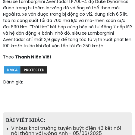
Siêu xe Lamborghini Aventador LP700-4 độ Duke Dynamics
được trang bị thêm la-zăng độ và ống xả thể thao mới.
Ngoài ra, xe vẫn được trang bị động cơ V12, dung tích 6.5 lít,
tạo ra công suất tối đa 700 mã lực và mô-men xoắn cực
đại 690 Nm. "Trái tim" kết hợp cùng hộp số tự động 7 cấp ISR
và hệ dẫn động 4 bánh, nhờ đó, siêu xe Lamborghini
Aventador chỉ mất 2,9 giây để tăng tốc từ vị trí xuất phát lên
100 km/h trước khi đạt vận tốc tối đa 350 km/h.
Theo
Thanh Niên Việt
Đánh giá:
BÀI VIẾT KHÁC:
Vinbus khai trường tuyến buýt điện 43 kết nối
nội thành với Đông Anh - 05/06/2025