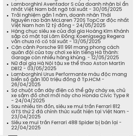
Lamborghini Aventador S của doanh nhân bí ẩn
nhất Việt Nam bất ngờ tái xuất - 30/05/2025
Trải nghiệm gần 1 năm, doanh nhân Thái
Nguyên rao bán McLaren 720S TopCar độc nhất
Việt Nam hơn 12 tỷ đồng - 24/05/2025
Hàng chục siêu xe của đại gia Hoàng Kim Khánh
sắp có mặt tại Lâm Đồng: Koenigsegg Regera
vẫn chưa rõ có tái xuất - 13/05/2025
Cận cảnh Porsche 911 991 mang phong cách
quân đội của tay chơi xe kín tiếng Hà thành:
Garage còn nhiều hàng khủng. - 12/05/2025
Nữ đại gia Hà Nội tậu xe thể thao Aston Martin
DB12 - 03/05/2025
Lamborghini Urus Performante màu độc mang
biển số gần 100 triệu đồng ở Tp.HCM -
26/04/2025
Sợ chuột cắn dây điện có thể gây cháy xe, chủ
xe sắm đồ chơi mới này cho Honda Civic Type R
- 24/04/2025
Sau nhiều tin đồn, siêu xe mui trần Ferrari 812
GTS thứ 2 đã chính thức xuất hiện tại Việt Nam -
23/04/2025
Siêu xe mui trần Ferrari 488 Spider bị bán lại -
22/04/2025