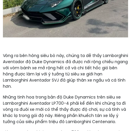
Vòng ra bên hông siêu bò này, chúng ta dễ thấy Lamborghini
Aventador độ Duke Dynamics đã được nới rộng chiều ngang
với vòm bánh xe mở rộng hết cỡ và chi tiết hốc gió bên
hông được làm lại với ý tưởng từ siêu xe giới hạn
Lamborghini Aventador SVJ đã giúp thân xe ngầu và cá tính
hơn.
Những tinh hoa trong bản độ Duke Dynamics trên siêu xe
Lamborghini Aventador LP700-4 phải kể đến khi chúng ta đi
vòng ra đuôi xe mới có thể thấy được độ chơi, sự cá tính và
khác lạ trong gói độ này. Riêng phần khuếch tán xe lấy ý
tưởng của siêu phẩm triệu đô Lamborghini Centenario.