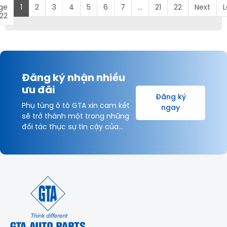
ge
1
2
3
4
5
6
7
...
21
22
Next
L
 22
Đăng ký nhận nhiều
ưu đãi
Đăng ký
Phụ tùng ô tô GTA xin cam kết
ngay
sẽ trở thành một trong những
đối tác thực sự tin cậy của
Khách hàng và được hợp tác
lâu dài với Quý Khách hàng vì
sự thịnh vượng chung!