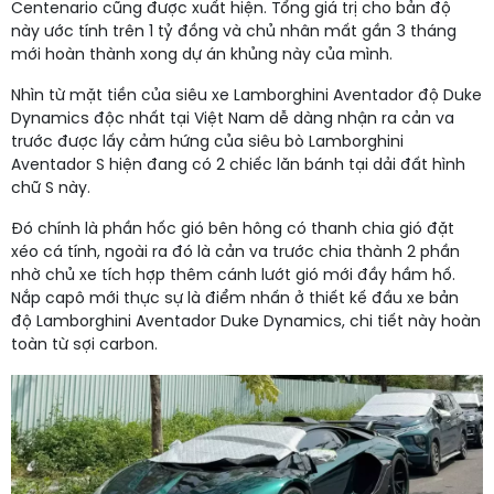
Centenario cũng được xuất hiện. Tổng giá trị cho bản độ
này ước tính trên 1 tỷ đồng và chủ nhân mất gần 3 tháng
mới hoàn thành xong dự án khủng này của mình.
Nhìn từ mặt tiền của siêu xe Lamborghini Aventador độ Duke
Dynamics độc nhất tại Việt Nam dễ dàng nhận ra cản va
trước được lấy cảm hứng của siêu bò Lamborghini
Aventador S hiện đang có 2 chiếc lăn bánh tại dải đất hình
chữ S này.
Đó chính là phần hốc gió bên hông có thanh chia gió đặt
xéo cá tính, ngoài ra đó là cản va trước chia thành 2 phần
nhờ chủ xe tích hợp thêm cánh lướt gió mới đầy hầm hố.
Nắp capô mới thực sự là điểm nhấn ở thiết kế đầu xe bản
độ Lamborghini Aventador Duke Dynamics, chi tiết này hoàn
toàn từ sợi carbon.