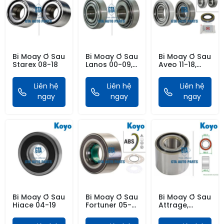
Bi Moay Ơ Sau
Bi Moay Ơ Sau
Bi Moay Ơ Sau
Starex 08-18
Lanos 00-09,
Aveo 11-18,
Nubira
Sprank 10-20,
Gentra 06-11,
Liên hệ
Liên hệ
Liên hệ
Matiz 99-07,
ngay
ngay
Vòng Nhỏ
ngay
Bi Moay Ơ Sau
Bi Moay Ơ Sau
Bi Moay Ơ Sau
Hiace 04-19
Fortuner 05-
Attrage,
21, Hilux 04-21,
Mirage 12-,
Có Vành Từ
Không Vàng