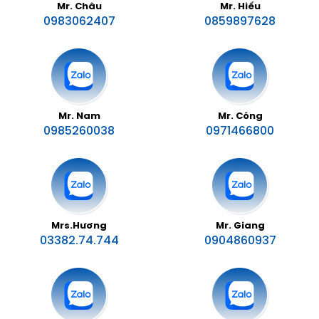
Mr. Châu
Mr. Hiếu
0983062407
0859897628
Mr. Nam
Mr. Công
0985260038
0971466800
Mrs.Hương
Mr. Giang
03382.74.744
0904860937