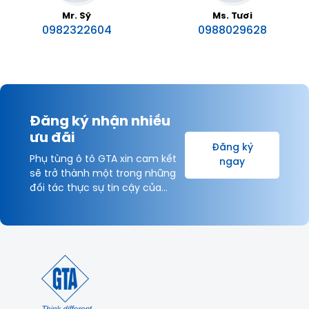
Mr. Sỹ
Ms. Tươi
0982322604
0988029628
Đăng ký nhận nhiều
ưu đãi
Đăng ký
Phụ tùng ô tô GTA xin cam kết
ngay
sẽ trở thành một trong những
đối tác thực sự tin cậy của
Khách hàng và được hợp tác
lâu dài với Quý Khách hàng vì
sự thịnh vượng chung!