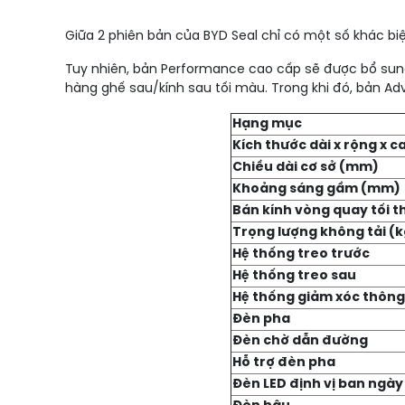
Giữa 2 phiên bản của BYD Seal chỉ có một số khác biệt
Tuy nhiên, bản Performance cao cấp sẽ được bổ sung n
hàng ghế sau/kính sau tối màu. Trong khi đó, bản A
Hạng mục
Kích thước dài x rộng x 
Chiều dài cơ sở (mm)
Khoảng sáng gầm (mm)
Bán kính vòng quay tối t
Trọng lượng không tải (k
Hệ thống treo trước
Hệ thống treo sau
Hệ thống giảm xóc thông
Đèn pha
Đèn chờ dẫn đường
Hỗ trợ đèn pha
Đèn LED định vị ban ngày