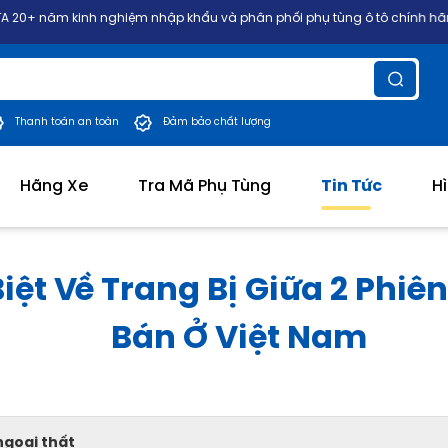
nh nghiệm nhập khẩu và phân phối phụ tùng ô tô chính hãng các dòng xe
Thanh toán an toàn
Đảm bảo chất lượng
Hãng Xe
Tra Mã Phụ Tùng
Tin Tức
H
ệt Về Trang Bị Giữa 2 Phiê
Bán Ở Việt Nam
ngoại thất