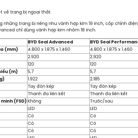
 về trang bị ngoại thất.
hững trang bị riêng như vành hợp kim 19 inch, cốp chỉnh điện, 
dvanced chỉ dùng vành hợp kim nhôm 18 inch.
BYD Seal Advanced
BYD Seal Performan
cao (mm)
4.800 x 1.875 x 1.460
4.800 x 1.875 x 1.460
2.920
2.920
120
120
hiểu (m)
5,7
5,7
g)
1.922
2.185
Tay đòn kép
Tay đòn kép
Thanh đa liên kết
Thanh đa liên kết
 minh (FSD)
Không
Trước/sau
LED
LED
Có
Có
Có
Có
Có
Có