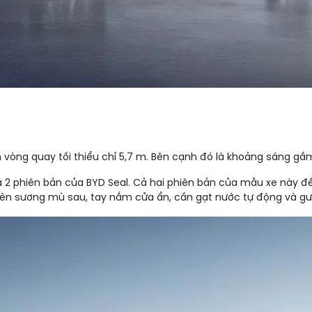
nh vòng quay tối thiểu chỉ 5,7 m. Bên cạnh đó là khoảng sáng 
ữa 2 phiên bản của BYD Seal. Cả hai phiên bản của mẫu xe này 
, đèn sương mù sau, tay nắm cửa ẩn, cần gạt nước tự động và g