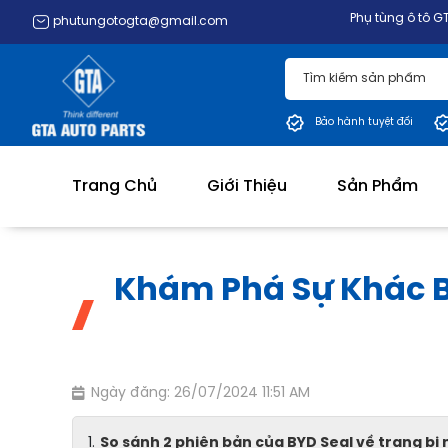
Phụ tùng ô tô GTA 20+ năm ki
phutungotogta@gmail.com
Bảo hành tuyệt đối
Trang Chủ
Giới Thiệu
Sản Phẩm
Khám Phá Sự Khác Bi
Ngày đăng: 26/07/2024 11:51 AM
So sánh 2 phiên bản của BYD Seal về trang bị 