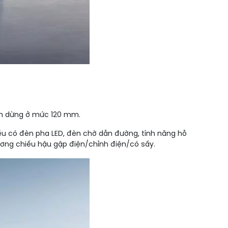
gầm dừng ở mức 120 mm.
đều có đèn pha LED, đèn chờ dẫn đường, tính năng hỗ
ương chiếu hậu gập điện/chỉnh điện/có sấy.