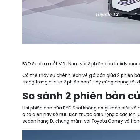
BYD Seal ra mắt Việt Nam với 2 phiên bản là Advanc
Có thể thấy sự chênh lệch về giá bán giữa 2 phiên bả
trong trang bị của 2 phiên bản? Hãy cùng chúng tôi 
So sánh 2 phiên bản củ
Hai phiên bản của BYD Seal không có gì khác biệt v
ô tô điện này sở hữu kích thước dài x rộng x cao lần 
sedan hạng D, chung mâm với Toyota Camry và Hon