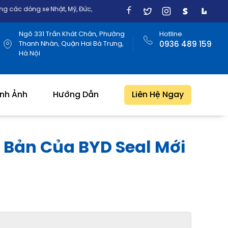
 Nhật, Mỹ, Đức, Hàn Quốc
Ngõ 331 Trần Khát Chân, Phường
Hotline
Thanh Nhàn, Quận Hai Bà Trưng,
0936 489 159
Hà Nội
ình Ảnh
Hướng Dẫn
Liên Hệ Ngay
n Bản Của BYD Seal Mới