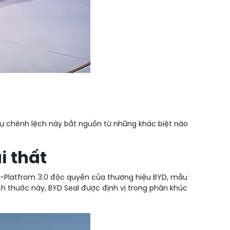
. Sự chênh lệch này bắt nguồn từ những khác biệt nào
i thất
 e-Platfrom 3.0 độc quyền của thương hiệu BYD, mẫu
ích thước này, BYD Seal được định vị trong phân khúc