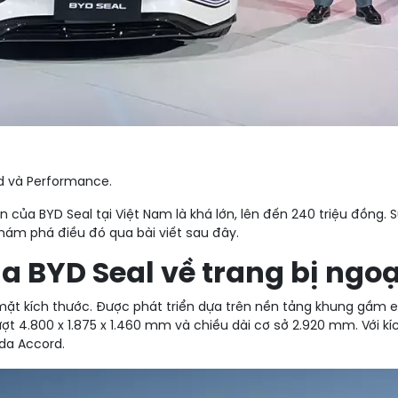
ed và Performance.
n của BYD Seal tại Việt Nam là khá lớn, lên đến 240 triệu đồng
khám phá điều đó qua bài viết sau đây.
a BYD Seal về trang bị ngoạ
ề mặt kích thước. Được phát triển dựa trên nền tảng khung gầm
lượt 4.800 x 1.875 x 1.460 mm và chiều dài cơ sở 2.920 mm. Với k
da Accord.