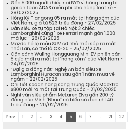
Gần 5.000 người khiếu nại BYD vì hãng trang bị
gói an toàn ADAS miễn phí cho hàng loạt xe -
28/02/2025
Hồng Kỳ Tiangong 05 ra mắt tại hàng xóm của
Việt Nam, giá từ 523 triệu đồng - 27/02/2025
Dàn siêu xe tụ tập tại Hà Nội: 3 chiếc
Lamborghini cùng 1 xe Ferrari mạnh gần 1.000
mã lực - 26/02/2025
Mazda hé lộ mẫu SUV cỡ nhỏ mới sắp ra mắt
Thái Lan, có thể là CX-20 - 25/02/2025
Cận cảnh Wuling Hongguang Mini EV phiên bản
5 cửa mới ra mắt tại "hàng xóm" của Việt Nam -
24/02/2025
“Đại gia đồng nát” Nghệ An bán siêu xe
Lamborghini Huracan sau gần 1 năm mua về
ngắm - 22/02/2025
Chi tiết sedan hạng sang Trung Quốc Maextro
S800 mới ra mắt tại Trung Quốc - 21/02/2025
Nghi vấn siêu phẩm McLaren Elva gần 200 tỷ
đồng của Minh "Nhựa" có biển số đẹp chỉ 40
triệu đồng - 20/02/2025
Prev
1
2
...
3
4
5
6
7
...
21
22