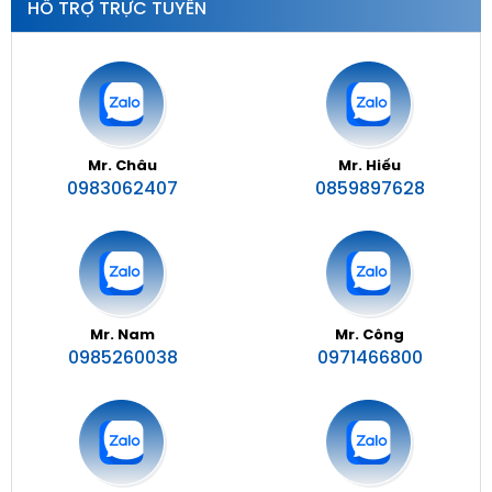
HỖ TRỢ TRỰC TUYẾN
Mr. Châu
Mr. Hiếu
0983062407
0859897628
Mr. Nam
Mr. Công
0985260038
0971466800