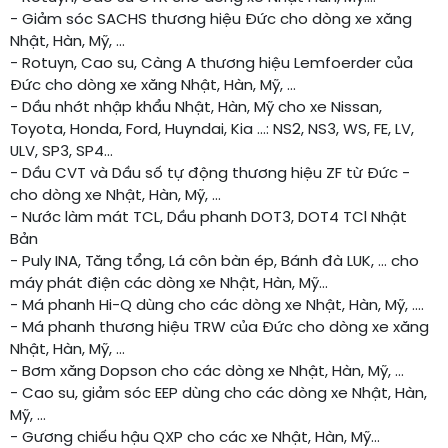
- Giảm sóc SACHS thương hiệu Đức cho dòng xe xăng
Nhật, Hàn, Mỹ, ...
- Rotuyn, Cao su, Càng A thương hiệu Lemfoerder của
Đức cho dòng xe xăng Nhật, Hàn, Mỹ, ...
- Dầu nhớt nhập khẩu Nhật, Hàn, Mỹ cho xe Nissan,
Toyota, Honda, Ford, Huyndai, Kia ...: NS2, NS3, WS, FE, LV,
ULV, SP3, SP4...
- Dầu CVT và Dầu số tự động thương hiệu ZF từ Đức -
cho dòng xe Nhật, Hàn, Mỹ, ...
- Nước làm mát TCL, Dầu phanh DOT3, DOT4 TCl Nhật
Bản
- Puly INA, Tăng tổng, Lá côn bàn ép, Bánh đà LUK, ... cho
máy phát điện các dòng xe Nhật, Hàn, Mỹ...
- Má phanh Hi-Q dùng cho các dòng xe Nhật, Hàn, Mỹ, ….
- Má phanh thương hiệu TRW của Đức cho dòng xe xăng
Nhật, Hàn, Mỹ, ...
- Bơm xăng Dopson cho các dòng xe Nhật, Hàn, Mỹ, …
- Cao su, giảm sóc EEP dùng cho các dòng xe Nhật, Hàn,
Mỹ, …
- Gương chiếu hậu QXP cho các xe Nhật, Hàn, Mỹ...