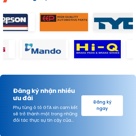
Đăng ký nhận nhiều
ưu đãi
Đăng ký
Phụ tùng ô tô GTA xin cam kết
ngay
sẽ trở thành một trong những
đối tác thực sự tin cậy của
Khách hàng và được hợp tác
lâu dài với Quý Khách hàng vì