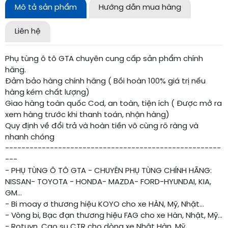
Mô tả sản phẩm
Hướng dẫn mua hàng
Liên hệ
Phụ tùng ô tô GTA chuyên cung cấp sản phẩm chính
hãng.
Đảm bảo hàng chính hãng ( Bồi hoàn 100% giá trị nếu
hàng kém chất lượng)
Giao hàng toàn quốc Cod, an toàn, tiện ích ( Được mở ra
xem hàng trước khi thanh toán, nhận hàng)
Quy định về đổi trả và hoàn tiền vô cùng rõ ràng và
nhanh chóng
-----------------------------------------------------
---
- PHỤ TÙNG Ô TÔ GTA - CHUYÊN PHỤ TÙNG CHÍNH HÃNG:
NISSAN- TOYOTA - HONDA- MAZDA- FORD-HYUNDAI, KIA,
GM...
- Bi moay ơ thương hiệu KOYO cho xe HÀN, Mỹ, Nhật...
- Vòng bi, Bạc đạn thương hiệu FAG cho xe Hàn, Nhật, Mỹ…
- Rotuyn, Cao su CTR cho dòng xe Nhật Hàn, Mỹ....