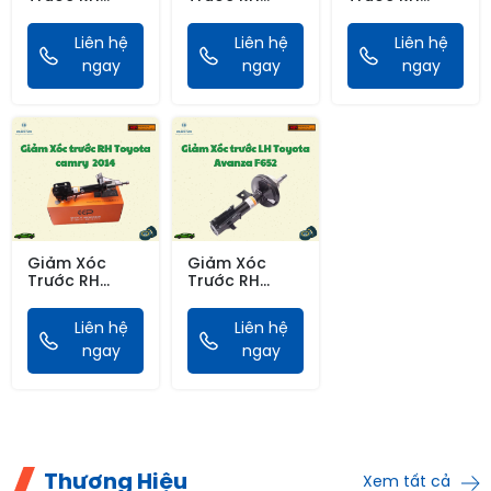
Toyota Rav4
Toyota
Toyota Camry
05-12(EEP)
Camry06-12
17(EEP)
Liên hệ
Liên hệ
Liên hệ
Xe Nhập(EEP)
ngay
ngay
ngay
Giảm Xóc
Giảm Xóc
Trước RH
Trước RH
Toyota Camry
Toyota
2014(EEP)
Avanza
Liên hệ
Liên hệ
F652(EEP)
ngay
ngay
Thương Hiệu
Xem tất cả