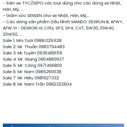
- Đèn xe TYC/DEPO các loại dùng cho các dòng xe Nhật,
Hàn, Mỹ, ...
- Giảm xóc SENSEN cho xe Nhật, Hàn, Mỹ,…
- Các dòng sản phẩm Dầu Nhớt MANDO: DEXRON III, AFW+,
AFW VI - DEXRON VI, CFEx, SP3, SP4, CVT, 5W30, 10W40,
20W50, ...
Sale 1: Mrs.Tươi 0988.029.628
Sale 2: Mr. Thuấn 0983794483
Sale 3: Mr Tuyên 0936489159
Sale 4: Mr. Giang 0904860937
Sale 5: Mr. Công 0971466800
Sale 6: Mr. Nam 0985260038
Sale 7: Mr. Hiếu 0981927332
Sale 8: Mr. Nam Trần 0982322604