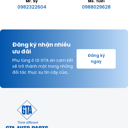
Mr. Sỹ
Ms. Tươi
0982322604
0988029628
Đăng ký nhận nhiều
ưu đãi
Đăng ký
Phụ tùng ô tô GTA xin cam kết
ngay
sẽ trở thành một trong những
đối tác thực sự tin cậy của
Khách hàng và được hợp tác
lâu dài với Quý Khách hàng vì
sự thịnh vượng chung!