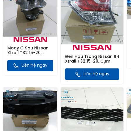
Moay Ơ Sau Nissan
Xtrail T32 15-20,
Đèn Hậu Trong Nissan RH
Xtrail T31 08-14,
Xtrail T32 15-20, Cụm
Qashqai J10 08-12,
Liên hệ ngay
RougeS35 07-11,
Koleos, Juke10-19
Liên hệ ngay
2WD (1 Cầu)