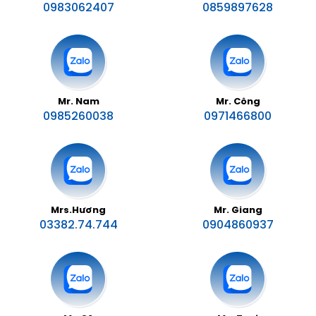
0983062407
0859897628
Mr. Nam
Mr. Công
0985260038
0971466800
Mrs.Hương
Mr. Giang
03382.74.744
0904860937