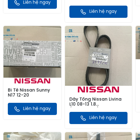
Liên hệ ngay
J32 08-12 2.0, Xtrail T30
10-19, March10-,
05-08 2.0, Sunny N17 12-
Mircra-, Note05-,
Liên hệ ngay
20, T32 2.0
Sentra06-, Sylphy12-,
Versa06-
13,Raize21-,Avanza21-
Bi Tê Nissan Sunny
N17 12-20
Dây Tổng Nissan Livina
L10 08-13 1.8
Liên hệ ngay
(11720ED800), Tiida 05-12
1.8, G11 2.0 08-12 6PK1205,
Liên hệ ngay
F15