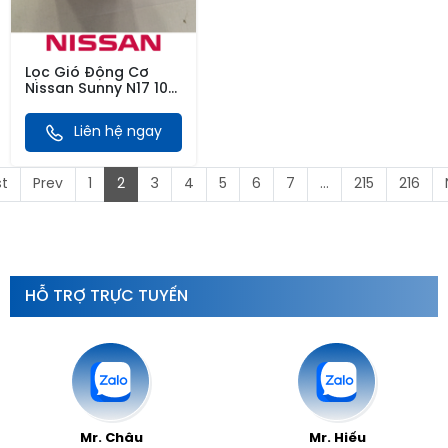
Lọc Gió Động Cơ
Nissan Sunny N17 10-
18, Livina 09-13, Tiida
09-13
Liên hệ ngay
st
Prev
1
2
3
4
5
6
7
...
215
216
HỖ TRỢ TRỰC TUYẾN
Mr. Châu
Mr. Hiếu