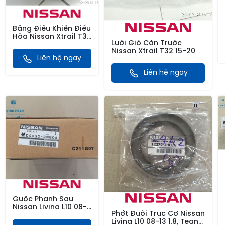
Bảng Điều Khiển Điều
Hòa Nissan Xtrail T32
Lưới Gió Cản Trước
15-20
Nissan Xtrail T32 15-20
Liên hệ ngay
Liên hệ ngay
Guốc Phanh Sau
Nissan Livina L10 08-
Phớt Đuôi Trục Cơ Nissan
13, SentraN16 06-11,
Livina L10 08-13 1.8, Teana
Xpander 17-, JUKE F15