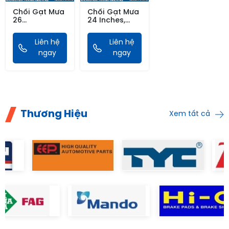
Chổi Gạt Mưa
Chổi Gạt Mưa
26
24 Inches,
Inches,650mm
600mm
THÂN MỀM-
XƯƠNG SẮT-
Liên hệ
Liên hệ
Schaeffler
Schaeffler
ngay
ngay
Thương Hiệu
Xem tất cả