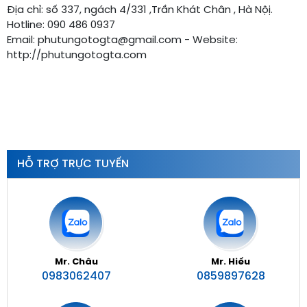
Địa chỉ: số 337, ngách 4/331 ,Trần Khát Chân , Hà Nộị.
Hotline: 090 486 0937
Email: phutungotogta@gmail.com - Website:
http://phutungotogta.com
HỖ TRỢ TRỰC TUYẾN
Mr. Châu
Mr. Hiếu
0983062407
0859897628