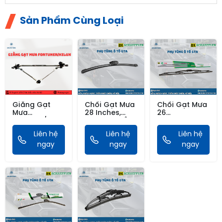
Sản Phẩm Cùng Loại
Giằng Gạt
Chổi Gạt Mưa
Chổi Gạt Mưa
Mưa
28 Inches,
26
Fortuner/Hilux
700mm THÂN
Inches,650mm
MỀM-
XƯƠNG SẮT-
Liên hệ
Liên hệ
Liên hệ
Schaeffler
Schaeffler
ngay
ngay
ngay