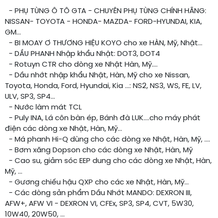
- PHỤ TÙNG Ô TÔ GTA - CHUYÊN PHỤ TÙNG CHÍNH HÃNG:
NISSAN- TOYOTA - HONDA- MAZDA- FORD-HYUNDAI, KIA,
GM...
- BI MOAY Ơ THƯƠNG HIỆU KOYO cho xe HÀN, Mỹ, Nhật...
- DẦU PHANH Nhập khẩu Nhật: DOT3, DOT4
- Rotuyn CTR cho dòng xe Nhật Hàn, Mỹ....
- Dầu nhớt nhập khẩu Nhật, Hàn, Mỹ cho xe Nissan,
Toyota, Honda, Ford, Hyundai, Kia ...: NS2, NS3, WS, FE, LV,
ULV, SP3, SP4...
- Nước làm mát TCL
- Puly INA, Lá côn bàn ép, Bánh đà LUK....cho máy phát
điện các dòng xe Nhật, Hàn, Mỹ...
- Má phanh Hi-Q dùng cho các dòng xe Nhật, Hàn, Mỹ, ….
- Bơm xăng Dopson cho các dòng xe Nhật, Hàn, Mỹ
- Cao su, giảm sóc EEP dung cho các dòng xe Nhật, Hàn,
Mỹ, …
- Gương chiếu hậu QXP cho các xe Nhật, Hàn, Mỹ...
- Các dòng sản phẩm Dầu Nhớt MANDO: DEXRON III,
AFW+, AFW VI - DEXRON VI, CFEx, SP3, SP4, CVT, 5W30,
10W40, 20W50, ...