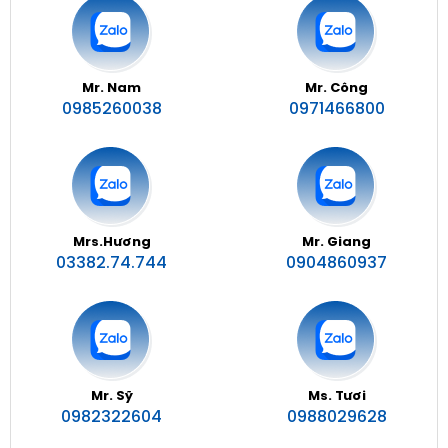
Mr. Nam
Mr. Công
0985260038
0971466800
Mrs.Hương
Mr. Giang
03382.74.744
0904860937
Mr. Sỹ
Ms. Tươi
0982322604
0988029628