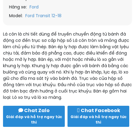
Hãng xe:
Ford
Model:
Ford Transit 12-18
Lá côn là chi tiết dùng để truyền chuyển động từ bánh đà
động cơ đến trục sơ cấp hộp số Lá côn tròn và mỏng được
làm chủ yếu từ thép. Bàn ép ly hợp được làm bằng vật lyệu
chịu tải, đảm bảo độ phẳng cao, được điều khiển để đóng
hoặc mở ly hợp. Bàn ép, với một hoặc nhiều lò xo gắn với
khung ly hợp. Khung ly hợp được gắn với bánh đà bằng các
bulông và cùng quay với nó. Khi ly hợp ăn khớp, lực ép, lò xo
giữ cho đĩa ma sát tỳ vào bánh đà. Trục vào của hộp số
đồng tâm với trục khuỷu. Đầu nhỏ của trục vào hộp số được
đỡ trên bạc định hướng ở cuối trục khuỷu. Bàn ép gồm hai
loại: Lò xo trụ và lò xo màng.
Chat Zalo
Chat Facebook
Giải đáp và hỗ trợ ngay tức
Giải đáp và hỗ trợ ngay tức
thì
thì