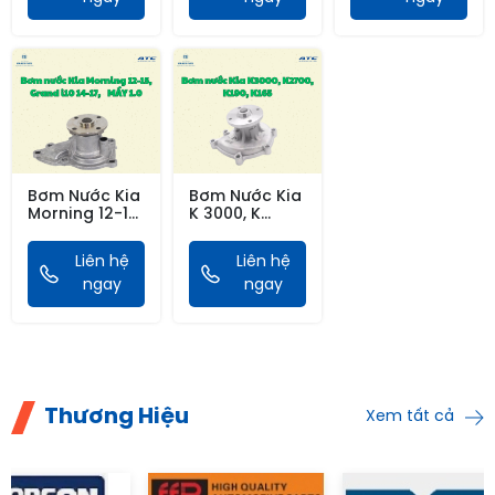
Top)
Bơm Nước Kia
Bơm Nước Kia
Morning 12-15,
K 3000, K
Grand I10 14-
2700, K 190, K
17, MÁY
165 (Auto
Liên hệ
Liên hệ
1.0(AutoTop)
Top)
ngay
ngay
Thương Hiệu
Xem tất cả