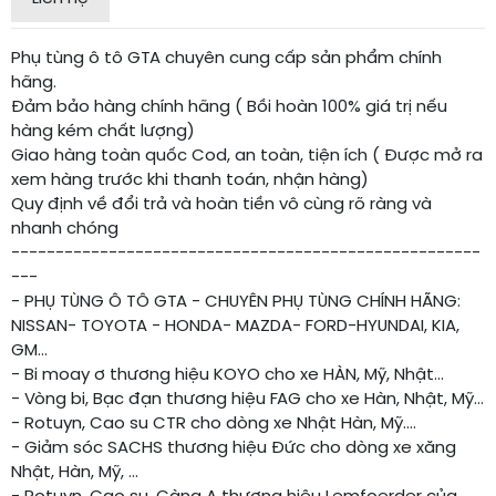
Phụ tùng ô tô GTA chuyên cung cấp sản phẩm chính
hãng.
Đảm bảo hàng chính hãng ( Bồi hoàn 100% giá trị nếu
hàng kém chất lượng)
Giao hàng toàn quốc Cod, an toàn, tiện ích ( Được mở ra
xem hàng trước khi thanh toán, nhận hàng)
Quy định về đổi trả và hoàn tiền vô cùng rõ ràng và
nhanh chóng
-----------------------------------------------------
---
- PHỤ TÙNG Ô TÔ GTA - CHUYÊN PHỤ TÙNG CHÍNH HÃNG:
NISSAN- TOYOTA - HONDA- MAZDA- FORD-HYUNDAI, KIA,
GM...
- Bi moay ơ thương hiệu KOYO cho xe HÀN, Mỹ, Nhật...
- Vòng bi, Bạc đạn thương hiệu FAG cho xe Hàn, Nhật, Mỹ…
- Rotuyn, Cao su CTR cho dòng xe Nhật Hàn, Mỹ....
- Giảm sóc SACHS thương hiệu Đức cho dòng xe xăng
Nhật, Hàn, Mỹ, ...