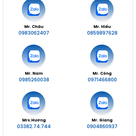
Mr. Châu
Mr. Hiếu
0983062407
0859897628
Mr. Nam
Mr. Công
0985260038
0971466800
Mrs.Hương
Mr. Giang
03382.74.744
0904860937