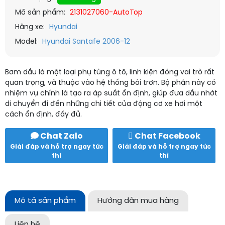
Mã sản phẩm:
2131027060-AutoTop
Hãng xe:
Hyundai
Model:
Hyundai Santafe 2006-12
Bơm dầu là một loại phụ tùng ô tô, linh kiện đóng vai trò rất
quan trọng, và thuộc vào hệ thống bôi trơn. Bộ phận này có
nhiệm vụ chính là tạo ra áp suất ổn định, giúp đưa dầu nhớt
di chuyển đi đến những chi tiết của động cơ xe hơi một
cách ổn định, đầy đủ.
Chat Zalo
Chat Facebook
Giải đáp và hỗ trợ ngay tức
Giải đáp và hỗ trợ ngay tức
thì
thì
Mô tả sản phẩm
Hướng dẫn mua hàng
Liên hệ