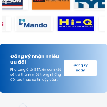
Đăng ký nhận nhiều
ưu đãi
Đăng ký
Phụ tùng ô tô GTA xin cam kết
ngay
sẽ trở thành một trong những
đối tác thực sự tin cậy của
Khách hàng và được hợp tác
lâu dài với Quý Khách hàng vì
sự thịnh vượng chung!