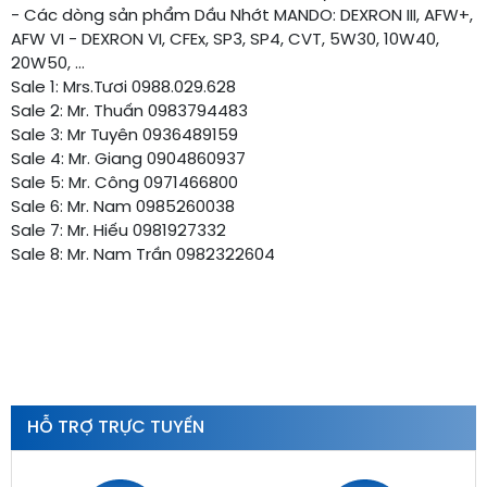
- Các dòng sản phẩm Dầu Nhớt MANDO: DEXRON III, AFW+,
AFW VI - DEXRON VI, CFEx, SP3, SP4, CVT, 5W30, 10W40,
20W50, ...
Sale 1: Mrs.Tươi 0988.029.628
Sale 2: Mr. Thuấn 0983794483
Sale 3: Mr Tuyên 0936489159
Sale 4: Mr. Giang 0904860937
Sale 5: Mr. Công 0971466800
Sale 6: Mr. Nam 0985260038
Sale 7: Mr. Hiếu 0981927332
Sale 8: Mr. Nam Trần 0982322604
HỖ TRỢ TRỰC TUYẾN