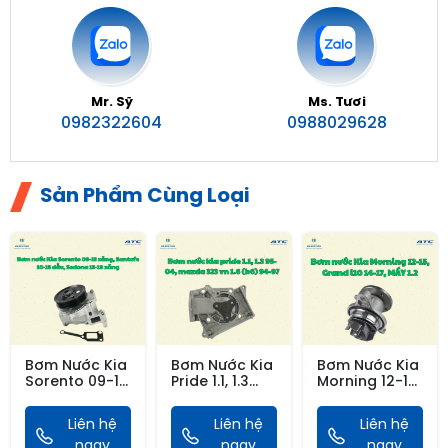
Mr. Sỹ
Ms. Tươi
0982322604
0988029628
Sản Phẩm Cùng Loại
Bơm Nước Kia
Bơm Nước Kia
Bơm Nước Kia
Sorento 09-13
Pride 1.1, 1.3
Morning 12-15,
Xăng, Santafe
95-04, Mazda
Grand I10 14-
10-15 Dầu,
323 Vn 1.6
17, MÁY
Liên hệ
Liên hệ
Liên hệ
Sedona 15-19
(b6) 94-
1.2(AutoTop)
Xăng (Auto
ngay
97(AutoTop)
ngay
ngay