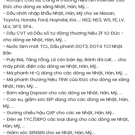
- Rotuyn, Cao su, Càng A thương hiệu Lemfoerder của
Đức cho dòng xe xăng Nhật, Hàn, Mỹ, ...
- Dầu nhớt nhập khẩu Nhật, Hàn, Mỹ cho xe Nissan,
Toyota, Honda, Ford, Huyndai, Kia ...: NS2, NS3, WS, FE, LV,
ULV, SP3, SP4...
- Dầu CVT và Dầu số tự động thương hiệu ZF từ Đức -
cho dòng xe Nhật, Hàn, Mỹ, ...
- Nước làm mát TCL, Dầu phanh DOT3, DOT4 TCl Nhật
Bản
- Puly INA, Tăng tổng, Lá côn bàn ép, Bánh đà LUK, ... cho
máy phát điện các dòng xe Nhật, Hàn, Mỹ...
- Má phanh Hi-Q dùng cho các dòng xe Nhật, Hàn, Mỹ, ….
- Má phanh thương hiệu TRW của Đức cho dòng xe xăng
Nhật, Hàn, Mỹ, ...
- Bơm xăng Dopson cho các dòng xe Nhật, Hàn, Mỹ, …
- Cao su, giảm sóc EEP dùng cho các dòng xe Nhật, Hàn,
Mỹ, …
- Gương chiếu hậu QXP cho các xe Nhật, Hàn, Mỹ...
- Đèn xe TYC/DEPO các loại dùng cho các dòng xe Nhật,
Hàn, Mỹ, ...
- Giảm xóc SENSEN cho xe Nhật, Hàn, Mỹ,…